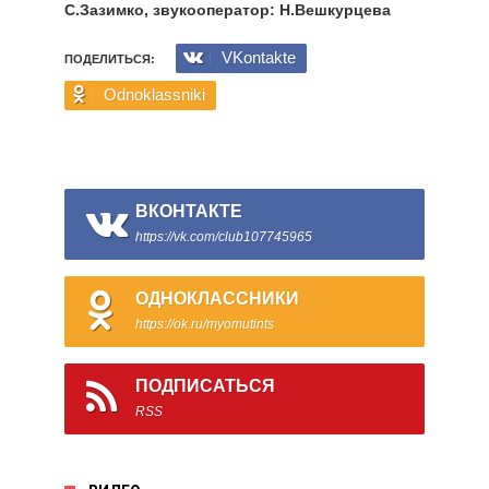
С.Зазимко, звукооператор: Н.Вешкурцева
VKontakte
ПОДЕЛИТЬСЯ:
Odnoklassniki
ВКОНТАКТЕ
https://vk.com/club107745965
ОДНОКЛАССНИКИ
https://ok.ru/myomutints
ПОДПИСАТЬСЯ
RSS