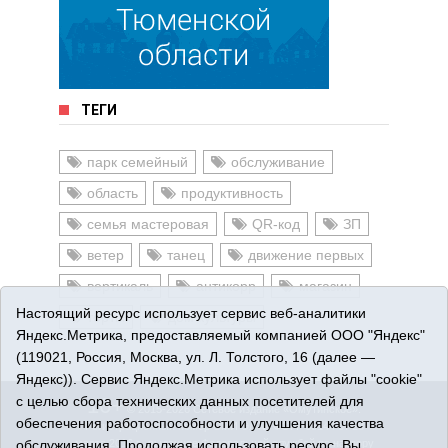
ТЕГИ
парк семейный
обслуживание
область
продуктивность
семья мастеровая
QR-код
ЗП
ветер
танец
движение первых
вертикаль
антикорр
магазин
Настоящий ресурс использует сервис веб-аналитики
торты
дом культуры
Яндекс.Метрика, предоставляемый компанией ООО "Яндекс"
(119021, Россия, Москва, ул. Л. Толстого, 16 (далее —
Яндекс)). Сервис Яндекс.Метрика использует файлы "cookie"
с целью сбора технических данных посетителей для
16+
© 2015-2026 Сетевое издание «Омутинское».
обеспечения работоспособности и улучшения качества
Регистрационный номер СМИ Эл № ФС77-65144 от 28
обслуживания. Продолжая использовать ресурс, Вы
марта 2016 г., выданное Федеральной службой по надзору