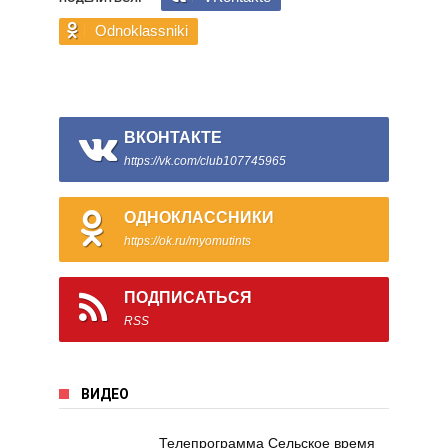
Odnoklassniki
ВКОНТАКТЕ
https://vk.com/club107745965
ОДНОКЛАССНИКИ
https://ok.ru/myomutints
ПОДПИСАТЬСЯ
RSS
ВИДЕО
Телепрограмма Сельское время