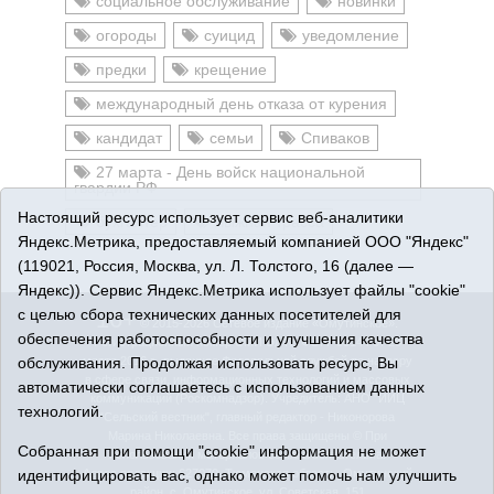
социальное обслуживание
новинки
огороды
суицид
уведомление
предки
крещение
международный день отказа от курения
кандидат
семьи
Спиваков
27 марта - День войск национальной
гвардии РФ
Настоящий ресурс использует сервис веб-аналитики
бухгалтер
лыжная трасса
Яндекс.Метрика, предоставляемый компанией ООО "Яндекс"
(119021, Россия, Москва, ул. Л. Толстого, 16 (далее —
Яндекс)). Сервис Яндекс.Метрика использует файлы "cookie"
с целью сбора технических данных посетителей для
16+
© 2015-2026 Сетевое издание «Омутинское».
обеспечения работоспособности и улучшения качества
Регистрационный номер СМИ Эл № ФС77-65144 от 28
обслуживания. Продолжая использовать ресурс, Вы
марта 2016 г., выданное Федеральной службой по надзору
в сфере связи, информационных технологий и массовых
автоматически соглашаетесь с использованием данных
коммуникаций (Роскомнадзор). Учредитель: АНО "ИИЦ
технологий.
"Сельский вестник", главный редактор - Никонорова
Марина Николаевна. Все права защищены © При
Собранная при помощи "cookie" информация не может
использовании материалов ссылка обязательна.
идентифицировать вас, однако может помочь нам улучшить
Адрес редакции: 627070, Тюменская область, Омутинский
район, с. Омутинское, ул. Советская, 151