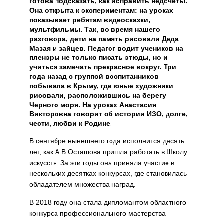
готова подсказать, как исправить недочеты.
Она открыта к экспериментам: на уроках
показывает ребятам видеосказки,
мультфильмы. Так, во время нашего
разговора, дети на память рисовали Деда
Мазая и зайцев. Педагог водит учеников на
пленэры не только писать этюды, но и
учиться замечать прекрасное вокруг. Три
года назад с группой воспитанников
побывала в Крыму, где юные художники
рисовали, расположившись на берегу
Черного моря. На уроках Анастасия
Викторовна говорит об истории ИЗО, долге,
чести, любви к Родине.
В сентябре нынешнего года исполнится десять
лет, как А.В.Осташова пришла работать в Школу
искусств. За эти годы она приняла участие в
нескольких десятках конкурсах, где становилась
обладателем множества наград.
В 2018 году она стала дипломантом областного
конкурса профессионального мастерства