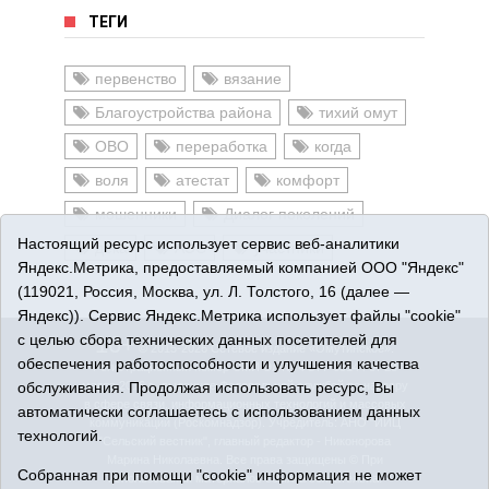
ТЕГИ
первенство
вязание
Благоустройства района
тихий омут
ОВО
переработка
когда
воля
атестат
комфорт
мошенники
Диалог поколений
Настоящий ресурс использует сервис веб-аналитики
дека
АЭС
участники
Яндекс.Метрика, предоставляемый компанией ООО "Яндекс"
(119021, Россия, Москва, ул. Л. Толстого, 16 (далее —
Яндекс)). Сервис Яндекс.Метрика использует файлы "cookie"
с целью сбора технических данных посетителей для
16+
© 2015-2026 Сетевое издание «Омутинское».
обеспечения работоспособности и улучшения качества
Регистрационный номер СМИ Эл № ФС77-65144 от 28
обслуживания. Продолжая использовать ресурс, Вы
марта 2016 г., выданное Федеральной службой по надзору
в сфере связи, информационных технологий и массовых
автоматически соглашаетесь с использованием данных
коммуникаций (Роскомнадзор). Учредитель: АНО "ИИЦ
технологий.
"Сельский вестник", главный редактор - Никонорова
Марина Николаевна. Все права защищены © При
Собранная при помощи "cookie" информация не может
использовании материалов ссылка обязательна.