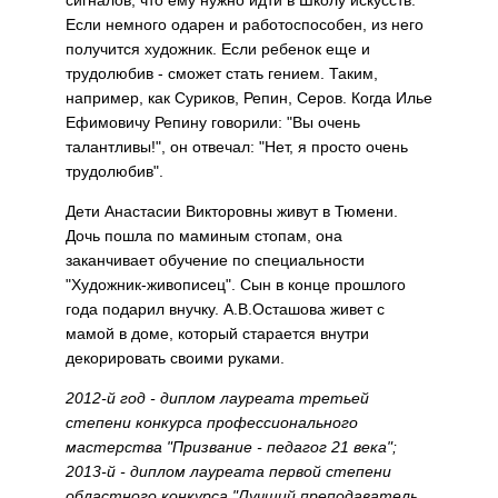
сигналов, что ему нужно идти в Школу искусств.
Если немного одарен и работоспособен, из него
получится художник. Если ребенок еще и
трудолюбив - сможет стать гением. Таким,
например, как Суриков, Репин, Серов. Когда Илье
Ефимовичу Репину говорили: "Вы очень
талантливы!", он отвечал: "Нет, я просто очень
трудолюбив".
Дети Анастасии Викторовны живут в Тюмени.
Дочь пошла по маминым стопам, она
заканчивает обучение по специальности
"Художник-живописец". Сын в конце прошлого
года подарил внучку. А.В.Осташова живет с
мамой в доме, который старается внутри
декорировать своими руками.
2012-й год - диплом лауреата третьей
степени конкурса профессионального
мастерства "Призвание - педагог 21 века";
2013-й - диплом лауреата первой степени
областного конкурса "Лучший преподаватель