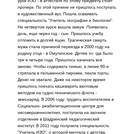
урок ИЗО - в аттестате по этому предмету стоит
прочерк. По этой причине не пришлось поступать
в художественный вуз. Пошла осваивать
специальность "Учитель географии и биологии".
На четвертом курсе вышла замуж. Появилась
дочь, еще через год - сын. Пришлось учебу
отложить в долгий ящик. Трагическая смерть
мужа стала причиной переезда в 2000 году на
родину отца - в Омутинское. Детям то- гда было
три и четыре года. Пришлось начинать все
заново. Чтобы содержать семью, в лихие 90-е
стряпала в пельменной пирожки, пекла торты.
Денег не хватало. Даже на некоторое время
пришлось поехать кашеварить вахтовым
методом на судно технического флота -
земснаряд. В 2006 году, трудясь воспитателем в
Социально- реабилитационном центре для
несовершеннолетних, поступила на заочное
отделение в Шадринский педагогический
институт. В 2011 году получила специальность
"Учитель ИЗО", о которой мечтала с детства.