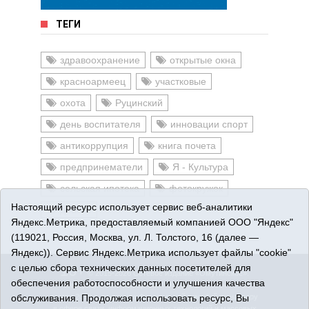
ТЕГИ
здравоохранение
открытые окна
красноармеец
участковые
охота
Руцинский
день воспитателя
инновации спорт
антикоррупция
книга почета
предпринематели
Я - Культура
сельская ипотека
фотокружок
Настоящий ресурс использует сервис веб-аналитики
диабет
Яндекс.Метрика, предоставляемый компанией ООО "Яндекс"
(119021, Россия, Москва, ул. Л. Толстого, 16 (далее —
Яндекс)). Сервис Яндекс.Метрика использует файлы "cookie"
с целью сбора технических данных посетителей для
16+
© 2015-2026 Сетевое издание «Омутинское».
обеспечения работоспособности и улучшения качества
Регистрационный номер СМИ Эл № ФС77-65144 от 28
обслуживания. Продолжая использовать ресурс, Вы
марта 2016 г., выданное Федеральной службой по надзору
в сфере связи, информационных технологий и массовых