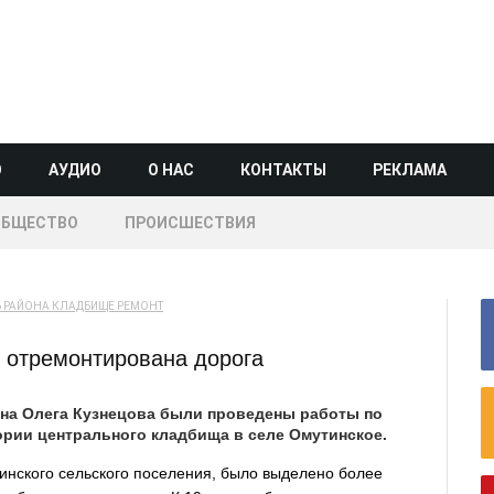
О
АУДИО
О НАС
КОНТАКТЫ
РЕКЛАМА
ОБЩЕСТВО
ПРОИСШЕСТВИЯ
 РАЙОНА
КЛАДБИЩЕ
РЕМОНТ
 отремонтирована дорога
на Олега Кузнецова были проведены работы по
ории центрального кладбища в селе Омутинское.
инского сельского поселения, было выделено более