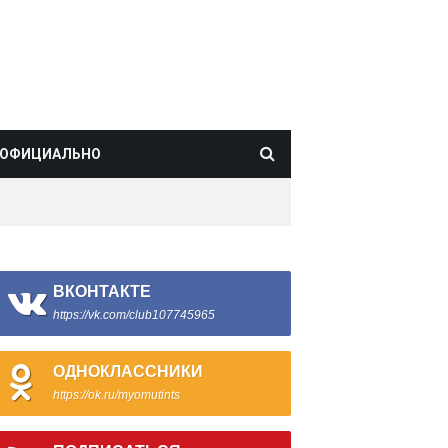
ОФИЦИАЛЬНО
ВКОНТАКТЕ
https://vk.com/club107745965
ОДНОКЛАССНИКИ
https://ok.ru/myomutints