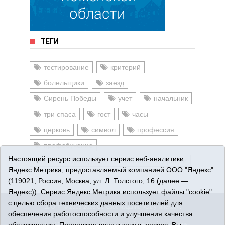
ТЕГИ
тестирование
критерий
болельщики
заезд
Сирень Победы
учет
начальник
три спаса
гост
часы
церковь
символ
профессия
профобучение
Настоящий ресурс использует сервис веб-аналитики
гранты Президента Российской Федерации
Яндекс.Метрика, предоставляемый компанией ООО "Яндекс"
(119021, Россия, Москва, ул. Л. Толстого, 16 (далее —
Яндекс)). Сервис Яндекс.Метрика использует файлы "cookie"
с целью сбора технических данных посетителей для
16+
© 2015-2026 Сетевое издание «Омутинское».
обеспечения работоспособности и улучшения качества
Регистрационный номер СМИ Эл № ФС77-65144 от 28
марта 2016 г., выданное Федеральной службой по надзору