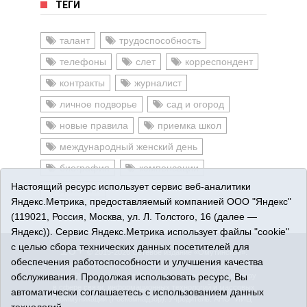
ТЕГИ
талант
трудоспособность
телефоны
слет
корреспондент
контракты
журналист
личное подворье
сад и огород
новые правила
приемка школ
международный женский день
биография
компенсации
Настоящий ресурс использует сервис веб-аналитики
действия
Яндекс.Метрика, предоставляемый компанией ООО "Яндекс"
(119021, Россия, Москва, ул. Л. Толстого, 16 (далее —
Яндекс)). Сервис Яндекс.Метрика использует файлы "cookie"
с целью сбора технических данных посетителей для
16+
© 2015-2026 Сетевое издание «Омутинское».
обеспечения работоспособности и улучшения качества
Регистрационный номер СМИ Эл № ФС77-65144 от 28
обслуживания. Продолжая использовать ресурс, Вы
марта 2016 г., выданное Федеральной службой по надзору
в сфере связи, информационных технологий и массовых
автоматически соглашаетесь с использованием данных
коммуникаций (Роскомнадзор). Учредитель: АНО "ИИЦ