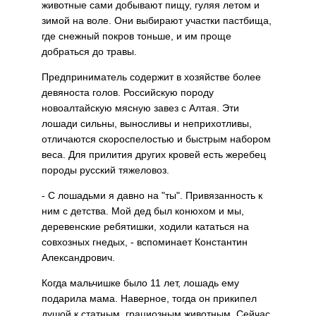
животные сами добывают пищу, гуляя летом и
зимой на воле. Они выбирают участки пастбища,
где снежный покров тоньше, и им проще
добраться до травы.
Предприниматель содержит в хозяйстве более
девяноста голов. Российскую породу
новоалтайскую мясную завез с Алтая. Эти
лошади сильны, выносливы и неприхотливы,
отличаются скороспелостью и быстрым набором
веса. Для прилития других кровей есть жеребец
породы русский тяжеловоз.
- С лошадьми я давно на "ты". Привязанность к
ним с детства. Мой дед был конюхом и мы,
деревенские ребятишки, ходили кататься на
совхозных гнедых, - вспоминает Константин
Александрович.
Когда мальчишке было 11 лет, лошадь ему
подарила мама. Наверное, тогда он прикипел
душой к статным, грациозным животным. Сейчас