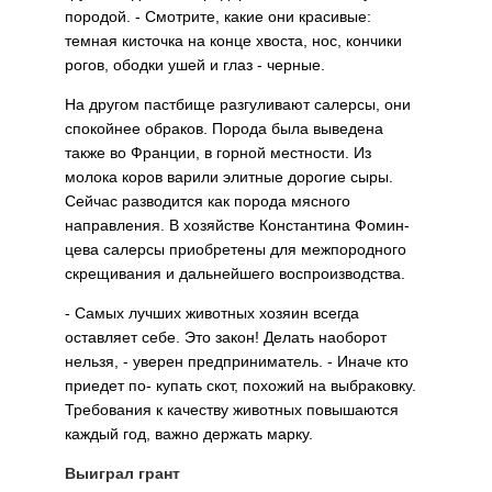
породой. - Смотрите, какие они красивые:
темная кисточка на конце хвоста, нос, кончики
рогов, ободки ушей и глаз - черные.
На другом пастбище разгуливают салерсы, они
спокойнее обраков. Порода была выведена
также во Франции, в горной местности. Из
молока коров варили элитные дорогие сыры.
Сейчас разводится как порода мясного
направления. В хозяйстве Константина Фомин-
цева салерсы приобретены для межпородного
скрещивания и дальнейшего воспроизводства.
- Самых лучших животных хозяин всегда
оставляет себе. Это закон! Делать наоборот
нельзя, - уверен предприниматель. - Иначе кто
приедет по- купать скот, похожий на выбраковку.
Требования к качеству животных повышаются
каждый год, важно держать марку.
Выиграл грант