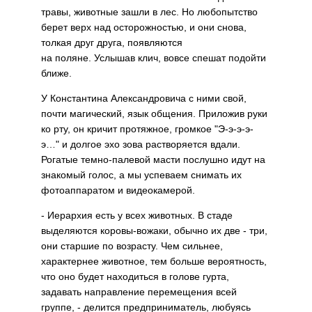
травы, животные зашли в лес. Но любопытство
берет верх над осторожностью, и они снова,
толкая друг друга, появляются
на поляне. Услышав клич, вовсе спешат подойти
ближе.
У Константина Александровича с ними свой,
почти магический, язык общения. Приложив руки
ко рту, он кричит протяжное, громкое "Э-э-э-э-
э…" и долгое эхо зова растворяется вдали.
Рогатые темно-палевой масти послушно идут на
знакомый голос, а мы успеваем снимать их
фотоаппаратом и видеокамерой.
- Иерархия есть у всех животных. В стаде
выделяются коровы-вожаки, обычно их две - три,
они старшие по возрасту. Чем сильнее,
характернее животное, тем больше вероятность,
что оно будет находиться в голове гурта,
задавать направление перемещения всей
группе, - делится предприниматель, любуясь