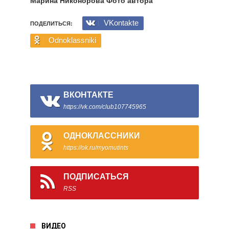
Марина Никонорова Фото автора
VKontakte
ПОДЕЛИТЬСЯ:
Odnoklassniki
ВКОНТАКТЕ
https://vk.com/club107745965
ОДНОКЛАССНИКИ
https://ok.ru/myomutints
ПОДПИСАТЬСЯ
RSS
ВИДЕО