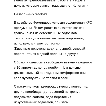
уметь их преобразовывать, работать и гореть
делом, которым занят, - размышляет Константин.
На вольных хлебах
В хозяйстве Фоминцева условия содержания КРС
продуманы. Летом рогатые питаются свежей
травой, пьют из естественных водоемов.
Территории для выгула местами огорожены,
используются электропастухи.
Животные приучены ходить группой, успевай
перегонять их с одной поляны на другую.
Обраки и салерсы в свободном выгуле находятся
с 10 апреля до конца ноября. Чем дольше
длится вольный период, тем комфортнее они
себя чувствуют и не теряют в весе.
С наступлением заморозков гурты отгоняют на
другие пастбища, где травостой не тронут,
подвозится солома, вода берется из
искусственных водоемов, при этом