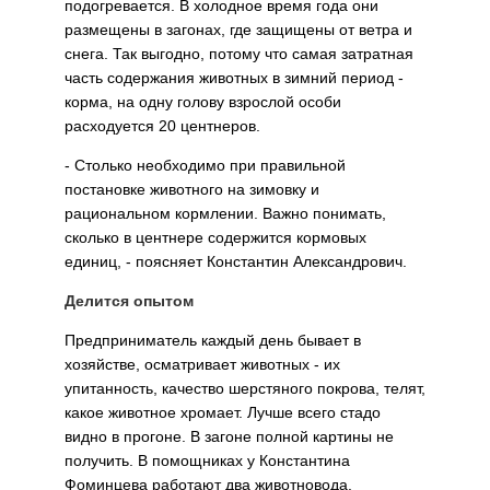
подогревается. В холодное время года они
размещены в загонах, где защищены от ветра и
снега. Так выгодно, потому что самая затратная
часть содержания животных в зимний период -
корма, на одну голову взрослой особи
расходуется 20 центнеров.
- Столько необходимо при правильной
постановке животного на зимовку и
рациональном кормлении. Важно понимать,
сколько в центнере содержится кормовых
единиц, - поясняет Константин Александрович.
Делится опытом
Предприниматель каждый день бывает в
хозяйстве, осматривает животных - их
упитанность, качество шерстяного покрова, телят,
какое животное хромает. Лучше всего стадо
видно в прогоне. В загоне полной картины не
получить. В помощниках у Константина
Фоминцева работают два животновода.