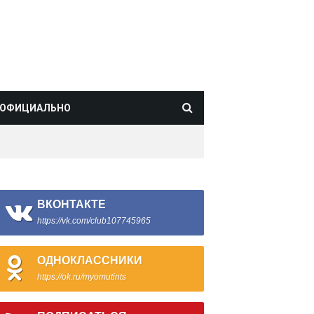
ОФИЦИАЛЬНО
ВКОНТАКТЕ
https://vk.com/club107745965
ОДНОКЛАССНИКИ
https://ok.ru/myomutints