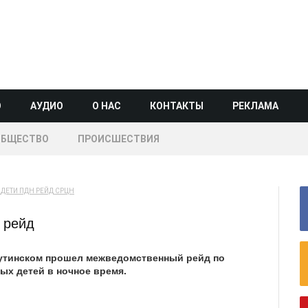
О
АУДИО
О НАС
КОНТАКТЫ
РЕКЛАМА
ОБЩЕСТВО
ПРОИСШЕСТВИЯ
ДЕТИ
ПДН
РЕЙД
СРЦН
 рейд
утинском прошел межведомственный рейд по
х детей в ночное время.