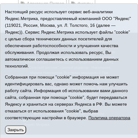
Александр Петров
фигуры
Настоящий ресурс использует сервис веб-аналитики
движение
Яндекс.Метрика, предоставляемый компанией ООО "Яндекс"
(119021, Россия, Москва, ул. Л. Толстого, 16 (далее —
Яндекс)). Сервис Яндекс.Метрика использует файлы "cookie"
16+
с целью сбора технических данных посетителей для
© 2015-2026 Сетевое издание «Омутинское».
обеспечения работоспособности и улучшения качества
Регистрационный номер СМИ Эл № ФС77-65144 от 28
марта 2016 г., выданное Федеральной службой по надзору
обслуживания. Продолжая использовать ресурс, Вы
в сфере связи, информационных технологий и массовых
автоматически соглашаетесь с использованием данных
коммуникаций (Роскомнадзор). Учредитель: АНО "ИИЦ
технологий.
"Сельский вестник", главный редактор - Никонорова
Марина Николаевна. Все права защищены © При
Собранная при помощи "cookie" информация не может
использовании материалов ссылка обязательна.
Адрес редакции: 627070, Тюменская область, Омутинский
идентифицировать вас, однако может помочь нам улучшить
район, с. Омутинское, ул. Советская, 151
работу сайта. Информация об использовании вами данного
Адрес электронной почты редакции:
сайта, собранная при помощи "cookie", будет передаваться
selvest151@yandex.ru, тел.: 8(34544)3-16-73
Яндексу и храниться на серверах Яндекса в РФ. Вы можете
Политика оператора
отказаться от использования "cookie", выбрав
Фото
Видео
Аудио
О нас
Контакты
соответствующие настройки в браузере.
Политика оператора
Закрыть