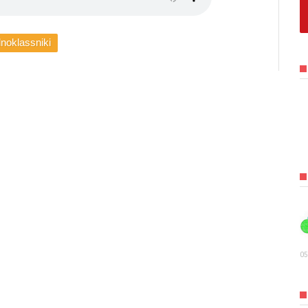
noklassniki
05