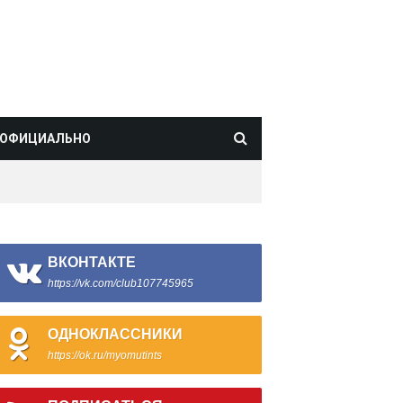
ОФИЦИАЛЬНО
ВКОНТАКТЕ
https://vk.com/club107745965
ОДНОКЛАССНИКИ
https://ok.ru/myomutints