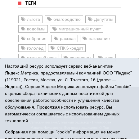
ТЕГИ
льгота
благородство
Депутаты
водоёмы
миграционный пункт
собрания
рассказ
наказание
гололёд
СПКК-кредит
открытый урок
викторины
курс
Настоящий ресурс использует сервис веб-аналитики
робинзонада
предприниматели
Яндекс.Метрика, предоставляемый компанией ООО "Яндекс"
(119021, Россия, Москва, ул. Л. Толстого, 16 (далее —
Яндекс)). Сервис Яндекс.Метрика использует файлы "cookie"
16+
с целью сбора технических данных посетителей для
© 2015-2026 Сетевое издание «Омутинское».
обеспечения работоспособности и улучшения качества
Регистрационный номер СМИ Эл № ФС77-65144 от 28
марта 2016 г., выданное Федеральной службой по надзору
обслуживания. Продолжая использовать ресурс, Вы
в сфере связи, информационных технологий и массовых
автоматически соглашаетесь с использованием данных
коммуникаций (Роскомнадзор). Учредитель: АНО "ИИЦ
технологий.
"Сельский вестник", главный редактор - Никонорова
Марина Николаевна. Все права защищены © При
Собранная при помощи "cookie" информация не может
использовании материалов ссылка обязательна.
Адрес редакции: 627070, Тюменская область, Омутинский
идентифицировать вас, однако может помочь нам улучшить