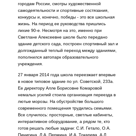
городам России, смотры художественной
самодеятельности и спортивные состязания,
конкурсы и, конечно, победы - это все школьная
жизнь. На период ее руководства пришлись
лихие 90-е. Несмотря на это, именно при
Светлане Алексеевне школе было передано
здание детского сада, построен спортивный зал и
долгожданный теплый переход между зданиями,
пополнился автопарк образовательного
учреждения.
27 января 2014 года школа переезжает впервые
в новое типовое здание по ул. Советской, 233а.
Ее директору Алле Борисовне Комаровой
немалых усилий стоила организация переезда в
лютые морозы. На обустройстве большого
современного помещения трудились семьями.
Все случилось: просторные, светлые кабинеты,
интерактивное оборудование, а рядом те, кто
готов решать любые задачи: С.И. Гетало, О.А.
Пинигина, Л.А. Пермина, И.А. Токарева, А.Л.