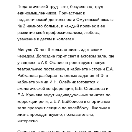
Педагогический труд - это, безусловно, труд
единомышленников. Причастных к
педагогической деятельности Омутинской школы
№ 2 намного больше, и каждый привнес в ее
развитие свой профессионализм, любовь,
уважение к детям и коллегам.
Минуло 70 лет. Школьная жизнь идет своим
чередом. Допоздна горит свет в актовом зале, где
учащиеся с А.К. Оганисян репетируют новую
театральную постановку, в кабинете истории Е.А.
Робканова разбирает сложные задания ЕГЭ, в
кабинете химии И.Н. Олейник готовится к
экологической конференции, Е.В. Степанова и
Е.А. Кренева ведут индивидуальные занятия по
коррекции речи, а Е.У. Байбеисов в спортивном
зале проводит секцию по волейболу. Школьная
жизнь проходит шумно, познавательно,
интересно.
Основная задача педагогов - развитие личности