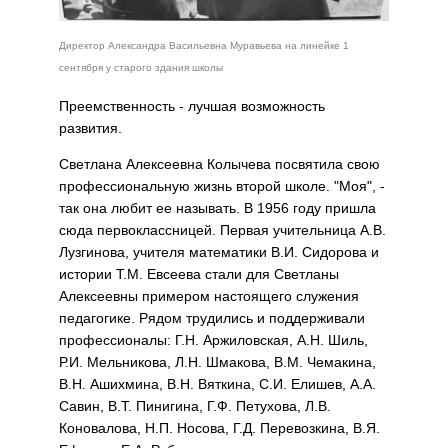
Директор Александра Васильевна Муравьева на линейке 1
сентября у старого здания школы
Преемственность - лучшая возможность
развития.
Светлана Алексеевна Колычева посвятила свою
профессиональную жизнь второй школе. "Моя", -
так она любит ее называть. В 1956 году пришла
сюда первоклассницей. Первая учительница А.В.
Лузгинова, учителя математики В.И. Сидорова и
истории Т.М. Евсеева стали для Светланы
Алексеевны примером настоящего служения
педагогике. Рядом трудились и поддерживали
профессионалы: Г.Н. Аржиловская, А.Н. Шиль,
Р.И. Мельникова, Л.Н. Шмакова, В.М. Чемакина,
В.Н. Ашихмина, В.Н. Вяткина, С.И. Елишев, А.А.
Савин, В.Т. Пинигина, Г.Ф. Петухова, Л.В.
Коновалова, Н.П. Носова, Г.Д. Перевозкина, В.Я.