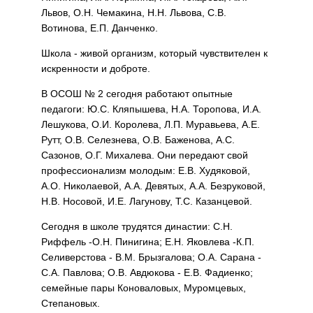
Львов, О.Н. Чемакина, Н.Н. Львова, С.В.
Вотинова, Е.П. Данченко.
Школа - живой организм, который чувствителен к
искренности и доброте.
В ОСОШ № 2 сегодня работают опытные
педагоги: Ю.С. Кляпышева, Н.А. Торопова, И.А.
Лешукова, О.И. Королева, Л.П. Муравьева, А.Е.
Рутт, О.В. Селезнева, О.В. Баженова, А.С.
Сазонов, О.Г. Михалева. Они передают свой
профессионализм молодым: Е.В. Худяковой,
А.О. Николаевой, А.А. Девятых, А.А. Безруковой,
Н.В. Носовой, И.Е. Лагунову, Т.С. Казанцевой.
Сегодня в школе трудятся династии: С.Н.
Риффель -О.Н. Пинигина; Е.Н. Яковлева -К.П.
Селиверстова - В.М. Брызгалова; О.А. Сарана -
С.А. Павлова; О.В. Авдюкова - Е.В. Фадиенко;
семейные пары Коноваловых, Муромцевых,
Степановых.