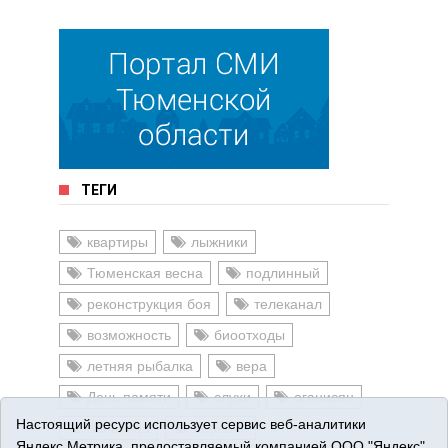
ТЕГИ
квартиры
лыжники
Тюменская весна
подлинный
реконструкция боя
телеканал
возможность
биоотходы
летняя рыбалка
вера
День памяти
слухи
оганисян
Настоящий ресурс использует сервис веб-аналитики
больница
деревня
Яндекс.Метрика, предоставляемый компанией ООО "Яндекс"