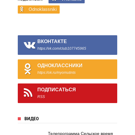
Odnoklassniki
ВКОНТАКТЕ
https://vk.com/club107745965
ОДНОКЛАССНИКИ
https://ok.ru/myomutints
ПОДПИСАТЬСЯ
RSS
ВИДЕО
Телепрограмма Сельское время