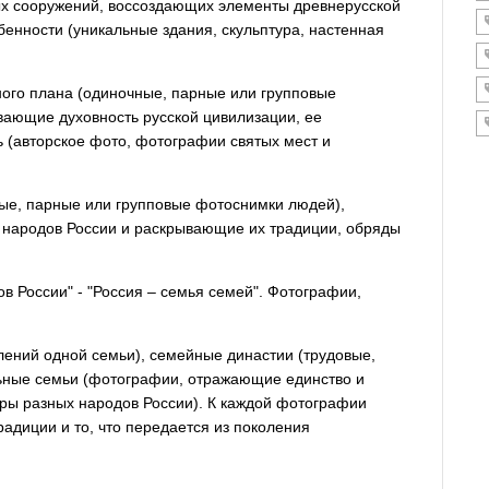
ных сооружений, воссоздающих элементы древнерусской
енности (уникальные здания, скульптура, настенная
ного плана (одиночные, парные или групповые
вающие духовность русской цивилизации, ее
 (авторское фото, фотографии святых мест и
ые, парные или групповые фотоснимки людей),
народов России и раскрывающие их традиции, обряды
 России" - "Россия – семья семей". Фотографии,
лений одной семьи), семейные династии (трудовые,
ьные семьи (фотографии, отражающие единство и
уры разных народов России). К каждой фотографии
радиции и то, что передается из поколения