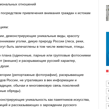
циональных отношений
и посредством привлечения внимания граждан к истокам
циям:
ии, демонстрирующие уникальные виды, красоту
нниками уголки, дикую природу России (леса, реки,
могут быть запечатлены в том числе животные, птицы.
о плана (одиночные, парные или групповые фотоснимки
 (внешне) и раскрывающие русский характер,
 души.
атегории (репортажные фотографии), раскрывающие
дов России, не утративших в век информации и
адиции, обычаи и многовековую связь поколений
нные обряды).
монстрирующие уникальность как памятников искусства,
иций и рассказывающих о зарождении русского