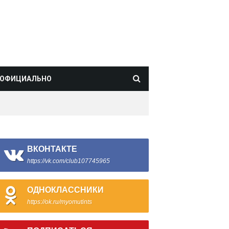
ОФИЦИАЛЬНО
ВКОНТАКТЕ
https://vk.com/club107745965
ОДНОКЛАССНИКИ
https://ok.ru/myomutints