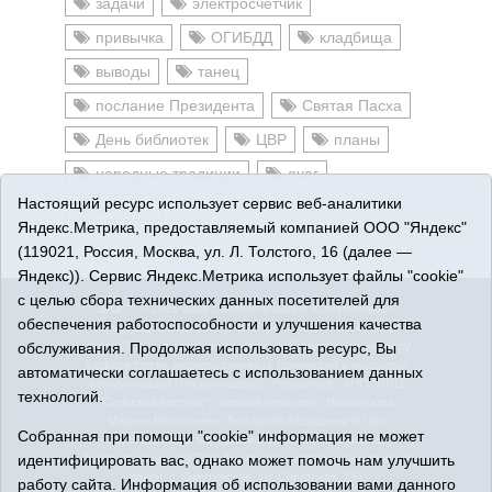
задачи
электросчётчик
привычка
ОГИБДД
кладбища
выводы
танец
послание Президента
Святая Пасха
День библиотек
ЦВР
планы
народные традиции
очаг
Настоящий ресурс использует сервис веб-аналитики
обелиск
Яндекс.Метрика, предоставляемый компанией ООО "Яндекс"
(119021, Россия, Москва, ул. Л. Толстого, 16 (далее —
Яндекс)). Сервис Яндекс.Метрика использует файлы "cookie"
с целью сбора технических данных посетителей для
16+
© 2015-2026 Сетевое издание «Омутинское».
обеспечения работоспособности и улучшения качества
Регистрационный номер СМИ Эл № ФС77-65144 от 28
обслуживания. Продолжая использовать ресурс, Вы
марта 2016 г., выданное Федеральной службой по надзору
в сфере связи, информационных технологий и массовых
автоматически соглашаетесь с использованием данных
коммуникаций (Роскомнадзор). Учредитель: АНО "ИИЦ
технологий.
"Сельский вестник", главный редактор - Никонорова
Марина Николаевна. Все права защищены © При
Собранная при помощи "cookie" информация не может
использовании материалов ссылка обязательна.
идентифицировать вас, однако может помочь нам улучшить
Адрес редакции: 627070, Тюменская область, Омутинский
район, с. Омутинское, ул. Советская, 151
работу сайта. Информация об использовании вами данного