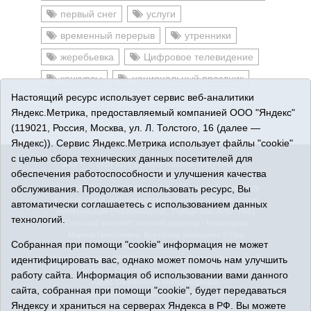
первый снег
услуги
временный перерыв
утренники
жеребьевка
Цифровое телевидение
конкурсы
национальный праздник
Настоящий ресурс использует сервис веб-аналитики
семья года
Семья мастеровая
Яндекс.Метрика, предоставляемый компанией ООО "Яндекс"
(119021, Россия, Москва, ул. Л. Толстого, 16 (далее —
Яндекс)). Сервис Яндекс.Метрика использует файлы "cookie"
с целью сбора технических данных посетителей для
16+
© 2015-2026 Сетевое издание «Омутинское».
обеспечения работоспособности и улучшения качества
Регистрационный номер СМИ Эл № ФС77-65144 от 28
обслуживания. Продолжая использовать ресурс, Вы
марта 2016 г., выданное Федеральной службой по надзору
в сфере связи, информационных технологий и массовых
автоматически соглашаетесь с использованием данных
коммуникаций (Роскомнадзор). Учредитель: АНО "ИИЦ
технологий.
"Сельский вестник", главный редактор - Никонорова
Марина Николаевна. Все права защищены © При
Собранная при помощи "cookie" информация не может
использовании материалов ссылка обязательна.
идентифицировать вас, однако может помочь нам улучшить
Адрес редакции: 627070, Тюменская область, Омутинский
район, с. Омутинское, ул. Советская, 151
работу сайта. Информация об использовании вами данного
Адрес электронной почты редакции:
сайта, собранная при помощи "cookie", будет передаваться
selvest151@yandex.ru, тел.: 8(34544)3-16-73
Яндексу и храниться на серверах Яндекса в РФ. Вы можете
Политика оператора