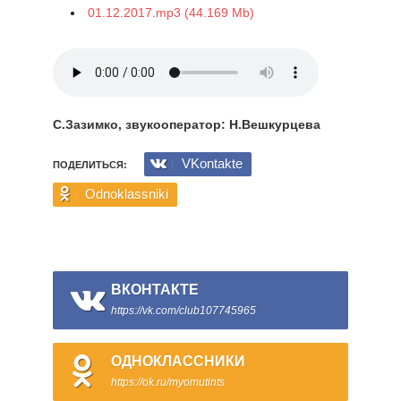
01.12.2017.mp3 (44.169 Mb)
С.Зазимко, звукооператор: Н.Вешкурцева
VKontakte
ПОДЕЛИТЬСЯ:
Odnoklassniki
ВКОНТАКТЕ
https://vk.com/club107745965
ОДНОКЛАССНИКИ
https://ok.ru/myomutints