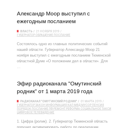
Александр Моор выступил с
ежегодным посланием
ВЛАСТЬ
21 НОЯБРЯ 2019
ГУБЕРНАТОР
ОБРАЩЕНИЕ
ПОСЛАНИЕ
Состоялось одно из главных политических событий
нашей области. Губернатор Александр Моор 21
ноября выступил с ежегодным посланием Тюменской
областной Думе «О положении дел в области». Для
…
Эфир радиоканала "Омутинский
родник" от 1 марта 2019 года
РАДИОКАНАЛ "ОМУТИНСКИЙ РОДНИК"
01 МАРТА 2019
ГУБЕРНАТОР
ЗАКОН
ИНФОРМАЦИЯ
КАП
МВД
МУСОР
ПЕНСИЯ
ПОРЯДОК
ПОСЛАНИЕ
ПФ
РЕМОНТ
РЕФОРМА
СОЦИАЛЬНОЕ ТАКСИ
ЦИФРОВОЕ ТЕЛЕВИДЕНИЕ
1. Цифра (ролик). 2. Губернатор Тюменской область
поручил активизировать работу по реализации