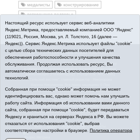
медалисты
конструирование
ветеранское подворье
Настоящий ресурс использует сервис веб-аналитики
день скорой помощи
Яндекс.Метрика, предоставляемый компанией ООО "Яндекс"
(119021, Россия, Москва, ул. Л. Толстого, 16 (далее —
Яндекс)). Сервис Яндекс.Метрика использует файлы "cookie"
с целью сбора технических данных посетителей для
16+
© 2015-2026 Сетевое издание «Омутинское».
обеспечения работоспособности и улучшения качества
Регистрационный номер СМИ Эл № ФС77-65144 от 28
обслуживания. Продолжая использовать ресурс, Вы
марта 2016 г., выданное Федеральной службой по надзору
в сфере связи, информационных технологий и массовых
автоматически соглашаетесь с использованием данных
коммуникаций (Роскомнадзор). Учредитель: АНО "ИИЦ
технологий.
"Сельский вестник", главный редактор - Никонорова
Марина Николаевна. Все права защищены © При
Собранная при помощи "cookie" информация не может
использовании материалов ссылка обязательна.
идентифицировать вас, однако может помочь нам улучшить
Адрес редакции: 627070, Тюменская область, Омутинский
район, с. Омутинское, ул. Советская, 151
работу сайта. Информация об использовании вами данного
Адрес электронной почты редакции:
сайта, собранная при помощи "cookie", будет передаваться
selvest151@yandex.ru, тел.: 8(34544)3-16-73
Яндексу и храниться на серверах Яндекса в РФ. Вы можете
Политика оператора
отказаться от использования "cookie", выбрав
Фото
Видео
Аудио
О нас
Контакты
соответствующие настройки в браузере.
Политика оператора