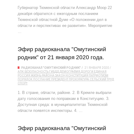
Губернатор Тюменской области Александр Моор 22
декабря обратился с ежегодным посланием
Тюменской областной Думе «О положении дел в
области и перспективах ее развития». Мероприятие
…
Эфир радиоканала "Омутинский
родник" от 21 января 2020 года.
РАДИОКАНАЛ "ОМУТИНСКИЙ РОДНИК"
21 ЯНВАРЯ 2020
АПК
БЕЗОПАСНОСТЬ
ГИБДД
ДЕМОГРАФИЯ
ДОРОГИ
ЕДИНАЯ
РОССИЯ
ЖИЗНЬ РАЙОНА
ЗАКОН
КОНСТИТУЦИЯ
ПАТРИОТИЗМ
ПОРЯДОК
ПОСЛАНИЕ
ПРЕЗИДЕНТ
ПРОКУРАТУРА
СЕЛЬСКИЙ ТРУД
СПОРТ
1. В стране, области, районе. 2. В Кремле выбрали
дату голосования по поправкам в Конституцию. 3.
Доступная среда: в муниципалитетах Тюменской
области появятся инспекторы. 4. …
Эфир радиоканала "Омутинский