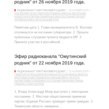
родник" от 26 ноября 2019 года.
РАДИОКАНАЛ "ОМУТИНСКИЙ РОДНИК"
26 НОЯБРЯ 2019
АПК
БЮДЖЕТ
ВОИ
ГУБЕРНАТОР
ЖИЗНЬ РАЙОНА
МЕСЯЧНИК
НОВОСТИ КУЛЬТУРЫ
ПАМЯТНАЯ ДАТА
ПОСЛАНИЕ
ПРОЕКТ
ПРОФИЛАКТИКА
ПФ
СЕЛЬСКИЙ ТРУД
Памятная дата 1. Глава муниципалитета В. Воллерт
откликнулся на послание губернатора. 2. Прошли
публичные слушания проекта бюджета МР. 3.
Приняли участие в российской …
Эфир радиоканала "Омутинский
родник" от 22 ноября 2019 года.
РАДИОКАНАЛ "ОМУТИНСКИЙ РОДНИК"
22 НОЯБРЯ 2019
ГУБЕРНАТОР
ДЕНЬ МАТЕРИ
ЕДИНАЯ РОССИЯ
ЖИЗНЬ РАЙОНА
ЗДОРОВЬЕ
ИНВЕСТИЦИИ
ИННОВАЦИИ
ИФНС
НАЛОГИ
ПАТРИОТИЗМ
ПОДДЕРЖКА
ПОСЛАНИЕ
ПРАЗДНИК
ПРИЕМ
ГРАЖДАН
СРЦН
ЦЕНТРЫ
1. Вчера Александр Моор выступил с ежегодным
посланием. 2. Местная общественная приемная
партии «Единая России» проведет прием граждан. 3.
Тюменская область намерена …