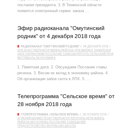
послания президента. 3. В Тюменской области
появится электронный сервис заказа …
Эфир радиоканала "Омутинский
родник" от 4 декабря 2018 года
РАДИОКАНАЛ "ОМУТИНСКИЙ РОДНИК"
04 ДЕКАБРЯ 2018
АПК
ВОИ
ГУБЕРНАТОР
ЖИЗНЬ РАЙОНА
ЛПХ
МИТИНГ
ПАМЯТНАЯ
ДАТА
ПАТРИОТИЗМ
ПОСЛАНИЕ
САМОЗАНЯТОСТЬ
СЕЛЬСКИЙ ТРУД
ФЕСТИВАЛЬ
ЭКОНОМИКА
1. Памятная дата. 2. Обсуждаем Послание главы
региона. 3. Весом их вклад в экономику района. 4.
Об организации забоя скота в ЛПХ. 5. …
Телепрограмма "Сельское время" от
28 ноября 2018 года
ТЕЛЕПРОГРАММА «СЕЛЬСКОЕ ВРЕМЯ»
28 НОЯБРЯ 2018
АГРАРИЙ
БЮДЖЕТ
ВОИ
ГУБЕРНАТОР
ДЕПУТАТЫ
ДЕТИ
ЖИЗНЬ
РАЙОНА
МОЛОДЕЖЬ
ПОСЛАНИЕ
СОВЕЩАНИЕ
ТРУДОУСТРОЙСТВО
ФОРУМ
ЦЗН
ШКОЛА