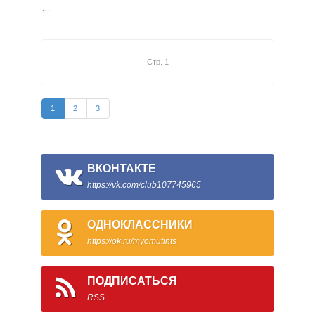
…
Стр. 1
1
2
3
ВКОНТАКТЕ
https://vk.com/club107745965
ОДНОКЛАССНИКИ
https://ok.ru/myomutints
ПОДПИСАТЬСЯ
RSS