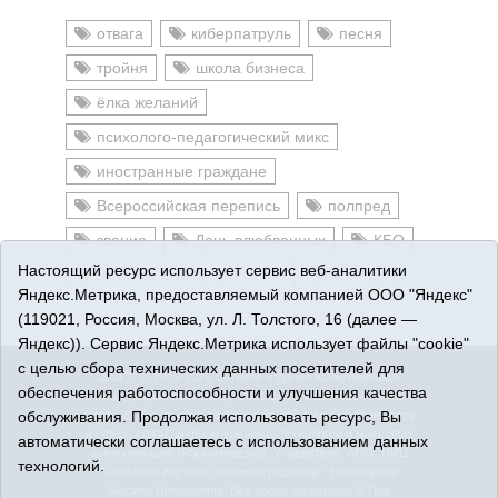
отвага
киберпатруль
песня
тройня
школа бизнеса
ёлка желаний
психолого-педагогический микс
иностранные граждане
Всероссийская перепись
полпред
звание
День влюбленных
КБО
Настоящий ресурс использует сервис веб-аналитики
местное самоуправление
солнце
Яндекс.Метрика, предоставляемый компанией ООО "Яндекс"
(119021, Россия, Москва, ул. Л. Толстого, 16 (далее —
Яндекс)). Сервис Яндекс.Метрика использует файлы "cookie"
с целью сбора технических данных посетителей для
16+
© 2015-2026 Сетевое издание «Омутинское».
обеспечения работоспособности и улучшения качества
Регистрационный номер СМИ Эл № ФС77-65144 от 28
обслуживания. Продолжая использовать ресурс, Вы
марта 2016 г., выданное Федеральной службой по надзору
в сфере связи, информационных технологий и массовых
автоматически соглашаетесь с использованием данных
коммуникаций (Роскомнадзор). Учредитель: АНО "ИИЦ
технологий.
"Сельский вестник", главный редактор - Никонорова
Марина Николаевна. Все права защищены © При