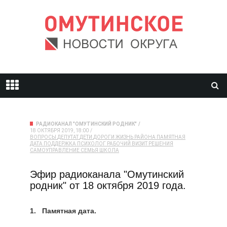
РАДИОКАНАЛ "ОМУТИНСКИЙ РОДНИК"
18 ОКТЯБРЯ 2019, 18:00
ВОПРОСЫ
ДЕПУТАТ
ДЕТИ
ДОРОГИ
ЖИЗНЬ РАЙОНА
ПАМЯТНАЯ
ДАТА
ПОДДЕРЖКА
ПСИХОЛОГ
РАБОЧИЙ ВИЗИТ
РЕШЕНИЯ
САМОУПРАВЛЕНИЕ
СЕМЬЯ
ШКОЛА
Эфир радиоканала "Омутинский
родник" от 18 октября 2019 года.
1. Памятная дата.