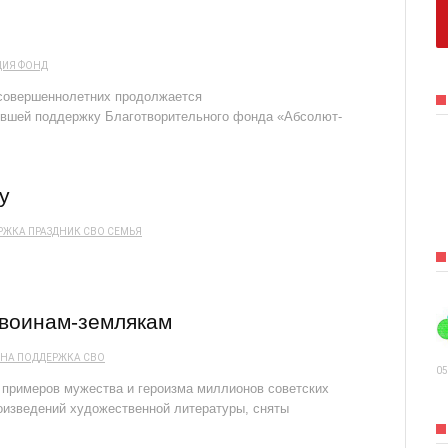
ЦИЯ
ФОНД
есовершеннолетних продолжается
ившей поддержку Благотворительного фонда «Абсолют-
у
РЖКА
ПРАЗДНИК
СВО
СЕМЬЯ
 воинам-землякам
ОНА
ПОДДЕРЖКА
СВО
05
 примеров мужества и героизма миллионов советских
оизведений художественной литературы, сняты