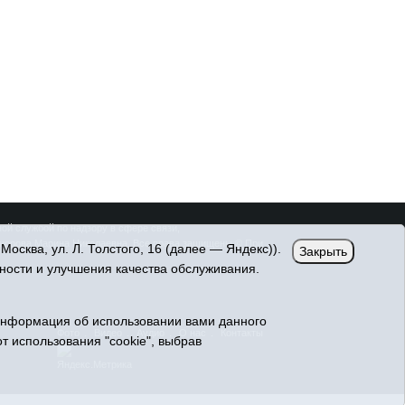
ой службой по надзору в сфере связи,
онорова Марина Николаевна. Все права защищены © При
сква, ул. Л. Толстого, 16 (далее — Яндекс)).
Закрыть
ности и улучшения качества обслуживания.
Информация об использовании вами данного
Фото
Видео
Аудио
О нас
Контакты
т использования "cookie", выбрав