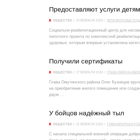
Предоставляют услуги детя
ОБЩЕСТВО
29 ФЕВРАЛЯ 2024
ДЕТИ
ЗДОРОВЬЕ
ПОД
Социально-реабилитационный центр для несов
пилотного проекта по комплексной реабилитац
здоровья, которым впервые установлена катег
Получили сертификаты
ОБЩЕСТВО
27 ФЕВРАЛЯ 2024
ГЛАВА РАЙОНА
ЖИЛ
Глава Омутинского района Олег Кузнецов вруч
на приобретение жилого помещения или созда
двум …
У бойцов надёжный тыл
ОБЩЕСТВО
23 ФЕВРАЛЯ 2024
ГУМАНИТАРНАЯ ПО
С начала специальной военной операции доб