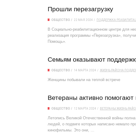
Прошли перезагрузку
ОБЩЕСТВО
22 МАЯ 2024
ПОДДЕРЖКА
РЕАБИЛИТА
В Социально-реабилитационном центре для н
реализация программы «Перезагрузка», получ
Помощь».
Семьям оказывают поддержк
ОБЩЕСТВО
14 МАРТА 2024
ЖИЗНЬ РАЙОНА
ПОДДЕ
Женщины побывали на теплой встрече
Ветераны активно помогают
ОБЩЕСТВО
12 МАРТА 2024
ВЕТЕРАНЫ
ЖИЗНЬ РАЙ
Летопись Великой Отечественной войны полна
людей, о подвиге которых написано немало пр
кинофильмы. Это они, …