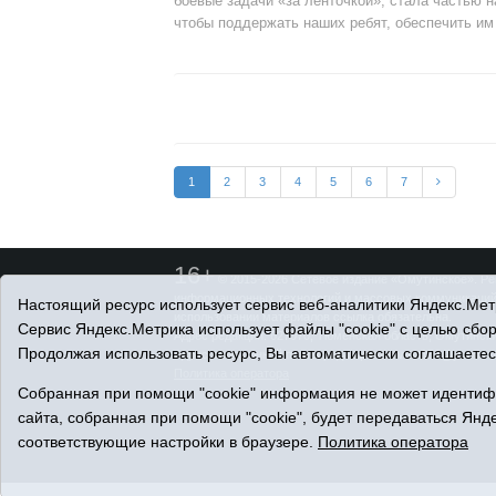
боевые задачи «за ленточкой», стала частью 
чтобы поддержать наших ребят, обеспечить им
1
2
3
4
5
6
7
16+
© 2015-2026 Сетевое издание «Омутинское». Ре
информационных технологий и массовых коммуникаций 
Настоящий ресурс использует сервис веб-аналитики Яндекс.Метр
использовании материалов ссылка обязательна.
Сервис Яндекс.Метрика использует файлы "cookie" с целью сбо
Адрес редакции: 627070, Тюменская область, Омутинский
Продолжая использовать ресурс, Вы автоматически соглашаетес
Адрес электронной почты редакции: selvest151@yandex.r
Политика оператора
Собранная при помощи "cookie" информация не может идентифи
сайта, собранная при помощи "cookie", будет передаваться Янде
соответствующие настройки в браузере.
Политика оператора