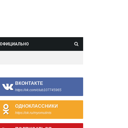
ОФИЦИАЛЬНО
ВКОНТАКТЕ
https://vk.com/club107745965
ОДНОКЛАССНИКИ
https://ok.ru/myomutints