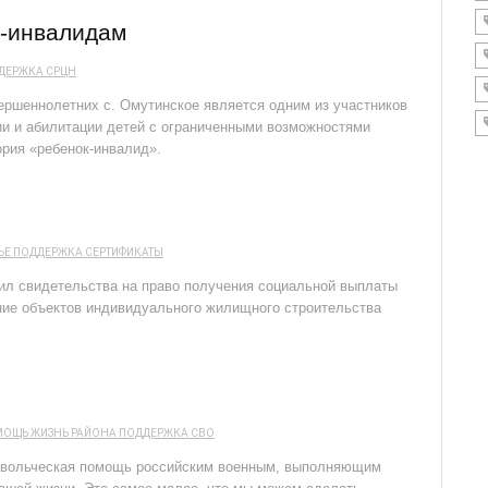
м-инвалидам
ДЕРЖКА
СРЦН
ершеннолетних с. Омутинское является одним из участников
ии и абилитации детей с ограниченными возможностями
ория «ребенок-инвалид».
ЬЕ
ПОДДЕРЖКА
СЕРТИФИКАТЫ
ил свидетельства на право получения социальной выплаты
ние объектов индивидуального жилищного строительства
МОЩЬ
ЖИЗНЬ РАЙОНА
ПОДДЕРЖКА
СВО
ровольческая помощь российским военным, выполняющим