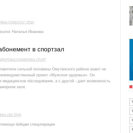
РЖКА
ПСИХОЛОГ
СРЦН
ихолог Наталья Иванова
 абонемент в спортзал
ЗДОРОВЬЕ
ПОДДЕРЖКА
СПОРТ
ставители сильной половины Омутинского района знают не
л межведомственный проект «Мужское здоровье». Он
е медицинское обследование, а с другой - дает возможность
нажерном зале.
ЖКА
СВО
ТРУД
р помощи бойцам спецоперации