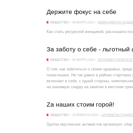
Держите фокус на себе
ОБЩЕСТВО
06 МАРТА 2024
ЖИЗНЬ РАЙОНА
ПОДДЕ
Как стать ресурсной женщиной, рассказала пс
За заботу о себе - льготный
ОБЩЕСТВО
05 МАРТА 2024
АБОНЕМЕНТ
МУЖСКОЕ 
О том, как заботиться о своем здоровье, пред
понаслышке. Не так давно в районе стартова
включает в себя, с одной стороны, комплексно
на значимую скидку на занятия в местном тре
Zа наших стоим горой!
ОБЩЕСТВО
29 ФЕВРАЛЯ 2024
АКТИВИСТЫ
ПОДДЕР
Группа омутинских активистов организует сбо