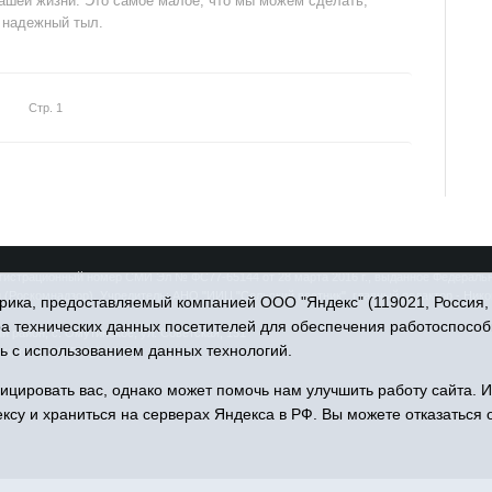
нашей жизни. Это самое малое, что мы можем сделать,
 надежный тыл.
Стр. 1
гистрационный номер СМИ Эл № ФС77-65144 от 28 марта 2016 г., выданное Федеральн
(Роскомнадзор). Учредитель: АНО "ИИЦ "Сельский вестник", главный редактор - Ник
ика, предоставляемый компанией ООО "Яндекс" (119021, Россия, Мо
ра технических данных посетителей для обеспечения работоспособ
 район, с. Омутинское, ул. Советская, 151
ь с использованием данных технологий.
u, тел.: 8(34544)3-16-73
цировать вас, однако может помочь нам улучшить работу сайта. 
ксу и храниться на серверах Яндекса в РФ. Вы можете отказаться о