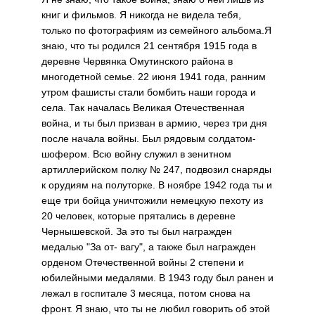
книг и фильмов. Я никогда не видела тебя,
только по фотографиям из семейного альбома.Я
знаю, что ты родился 21 сентября 1915 года в
деревне Червянка Омутинского района в
многодетной семье. 22 июня 1941 года, ранним
утром фашисты стали бомбить наши города и
села. Так началась Великая Отечественная
война, и ты был призван в армию, через три дня
после начала войны. Был рядовым солдатом-
шофером. Всю войну служил в зенитном
артиллерийском полку № 247, подвозил снаряды
к орудиям на полуторке. В ноябре 1942 года ты и
еще три бойца уничтожили немецкую пехоту из
20 человек, которые прятались в деревне
Чернышевской. За это ты был награжден
медалью "За от- вагу", а также был награжден
орденом Отечественной войны 2 степени и
юбилейными медалями. В 1943 году был ранен и
лежал в госпитале 3 месяца, потом снова на
фронт. Я знаю, что ты не любил говорить об этой