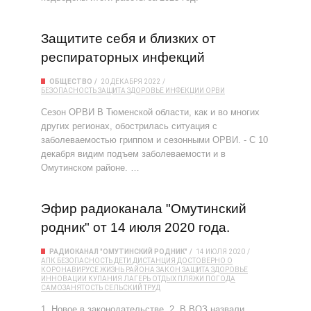
Защитите себя и близких от
респираторных инфекций
ОБЩЕСТВО
20 ДЕКАБРЯ 2022
БЕЗОПАСНОСТЬ
ЗАЩИТА
ЗДОРОВЬЕ
ИНФЕКЦИИ
ОРВИ
Сезон ОРВИ В Тюменской области, как и во многих
других регионах, обострилась ситуация с
заболеваемостью гриппом и сезонными ОРВИ. - С 10
декабря видим подъем заболеваемости и в
Омутинском районе. …
Эфир радиоканала "Омутинский
родник" от 14 июля 2020 года.
РАДИОКАНАЛ "ОМУТИНСКИЙ РОДНИК"
14 ИЮЛЯ 2020
АПК
БЕЗОПАСНОСТЬ
ДЕТИ
ДИСТАНЦИЯ
ДОСТОВЕРНО О
КОРОНАВИРУСЕ
ЖИЗНЬ РАЙОНА
ЗАКОН
ЗАЩИТА
ЗДОРОВЬЕ
ИННОВАЦИИ
КУПАНИЯ
ЛАГЕРЬ
ОТДЫХ
ПЛЯЖИ
ПОГОДА
САМОЗАНЯТОСТЬ
СЕЛЬСКИЙ ТРУД
1. Новое в законодательстве. 2. В ВОЗ назвали