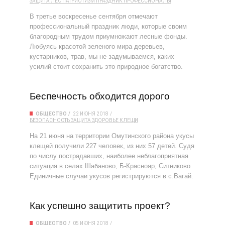
ЗАЩИТА
ЛЕС
ПАТРИОТИЗМ
ПРАЗДНИК
ПРОФЕССИОНАЛЫ
В третье воскресенье сентября отмечают
профессиональный праздник люди, которые своим
благородным трудом приумножают лесные фонды.
Любуясь красотой зеленого мира деревьев,
кустарников, трав, мы не задумываемся, каких
усилий стоит сохранить это природное богатство.
Беспечность обходится дорого
ОБЩЕСТВО
22 ИЮНЯ 2018
БЕЗОПАСНОСТЬ
ЗАЩИТА
ЗДОРОВЬЕ
КЛЕЩИ
На 21 июня на территории Омутинского района укусы
клещей получили 227 человек, из них 57 детей. Судя
по числу пострадавших, наиболее неблагоприятная
ситуация в селах Шабаново, Б-Краснояр, Ситниково.
Единичные случаи укусов регистрируются в с.Вагай.
Как успешно защитить проект?
ОБЩЕСТВО
05 ИЮНЯ 2018