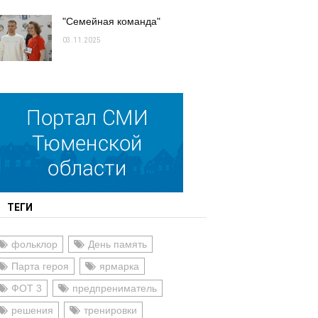
"Семейная команда"
03.11.2025
ТЕГИ
фольклор
День память
Парта героя
ярмарка
ФОТ 3
предпрениматель
решения
тренировки