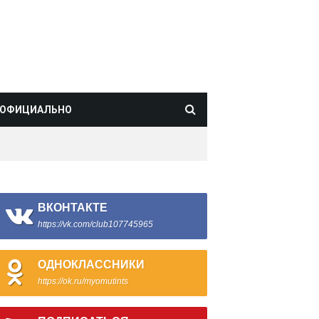
ОФИЦИАЛЬНО
ВКОНТАКТЕ
https://vk.com/club107745965
ОДНОКЛАССНИКИ
https://ok.ru/myomutints