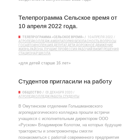
Телепрограмма Сельское время от
10 апреля 2022 года.
ТЕЛЕПРОГРАММА «СЕЛЬСКОЕ ВРЕМЯ»
10 АПРЕЛЯ 2022
АГРОПЕДКОЛЛЕДЖ
АМБУЛАТОРИЯ
БЕЗОПАСНОСТЬ
ВОПРОСЫ
ГОСАВТОИНСПЕКЦИЯ
ДЕПУТАТ
ДЕТИ
ДОРОЖНОЕ ДВИЖЕНИЕ
ЖИЗНЬ РАЙОНА
ЛУЧШИЕ
ПРОФЕССИЯ
РАБОЧИЙ ВИЗИТ
РЕШЕНИЯ
СТАЦИОНАР
ШКОЛА
«для детей старше 16 лет»
Студентов пригласили на работу
ОБЩЕСТВО
03 ДЕКАБРЯ 2020
АГРОПЕДКОЛЛЕДЖ
РАБОТА
СТУДЕНТЫ
В Омутинском отделении Голышмановского
агропедагогического колледжа прошли встречи
учащихся с исполнительным директором ООО
«Руском» Владимиром Колотом, на которых будущие
трактористы и электромонтеры смогли
познакомиться с работой современного предприятия