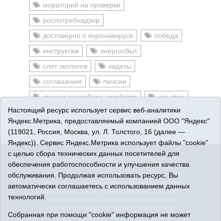
мораторий на проверки
роспотребнадзор
достоверно о коронавирусе
победа
инструктаж
энергосбыт
слет экологов
кадеты
соглашения
пенсии
личное подсобное хозяйство
изъятие
Настоящий ресурс использует сервис веб-аналитики
прямые выплаты
победители
Яндекс.Метрика, предоставляемый компанией ООО "Яндекс"
(119021, Россия, Москва, ул. Л. Толстого, 16 (далее —
Яндекс)). Сервис Яндекс.Метрика использует файлы "cookie"
с целью сбора технических данных посетителей для
16+
© 2015-2026 Сетевое издание «Омутинское».
обеспечения работоспособности и улучшения качества
Регистрационный номер СМИ Эл № ФС77-65144 от 28
обслуживания. Продолжая использовать ресурс, Вы
марта 2016 г., выданное Федеральной службой по надзору
в сфере связи, информационных технологий и массовых
автоматически соглашаетесь с использованием данных
коммуникаций (Роскомнадзор). Учредитель: АНО "ИИЦ
технологий.
"Сельский вестник", главный редактор - Никонорова
Марина Николаевна. Все права защищены © При
Собранная при помощи "cookie" информация не может
использовании материалов ссылка обязательна.