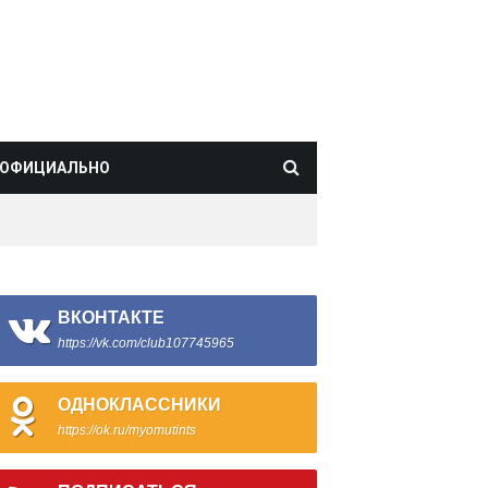
ОФИЦИАЛЬНО
ВКОНТАКТЕ
https://vk.com/club107745965
ОДНОКЛАССНИКИ
https://ok.ru/myomutints