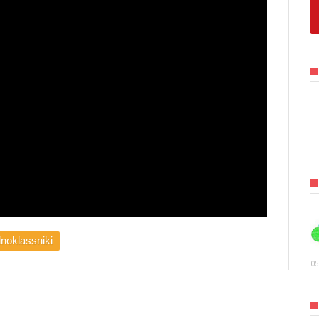
noklassniki
05