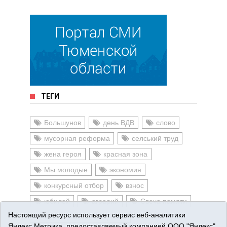
ТЕГИ
Большунов
день ВДВ
слово
мусорная реформа
селський труд
жена героя
красная зона
Мы молодые
экономия
конкурсный отбор
взнос
юбилей
аграрий
Свеча памяти
Настоящий ресурс использует сервис веб-аналитики
наркотическое вещество
Яндекс.Метрика, предоставляемый компанией ООО "Яндекс"