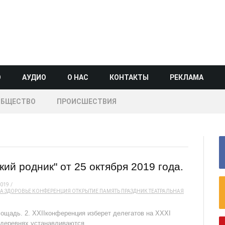
О
АУДИО
О НАС
КОНТАКТЫ
РЕКЛАМА
ОБЩЕСТВО
ПРОИСШЕСТВИЯ
й родник" от 25 октября 2019 года.
2019
НА
ЗДОРОВЬЕ
КОНФЕРЕНЦИЯ
ОТКРЫТИЕ
ПАМЯТЬ
ПРАЗДНИК
ТЕАТРАЛЬНАЯ
лощадь. 2. XXIIконференция изберет делегатов на XXXI
 деревнях устанавливаются …