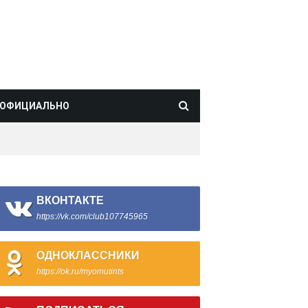
ОФИЦИАЛЬНО
ВКОНТАКТЕ
https://vk.com/club107745965
ОДНОКЛАССНИКИ
https://ok.ru/myomutints