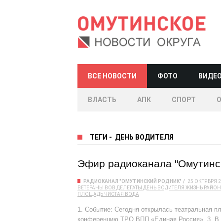
ВСЕ НОВОСТИ
ФОТО
ВИДЕ
ВЛАСТЬ
АПК
СПОРТ
ТЕГИ
-
ДЕНЬ ВОДИТЕЛЯ
Эфир радиоканала "Омутински
РАДИОКАНАЛ "ОМУТИНСКИЙ РОДНИК"
25 ОКТЯБРЯ 
ВЕТЕРАНЫ
ВОВ
ДЕЛЕГАТЫ
ДЕНЬ ВОДИТЕЛЯ
ЖИЗНЬ РАЙО
ПЛОЩАДЬ
ЧИСТАЯ ВОДА
1. Событие: Сегодня открылась театральная п
конференцию ТРО ВПП «Единая Россия». 3. В