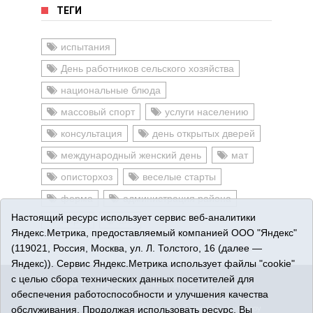
ТЕГИ
испытания
День работников сельского хозяйства
национальные блюда
массовый спорт
услуги населению
консультация
день открытых дверей
международный женский день
мат
описторхоз
веселые старты
ферма
администрация района
Настоящий ресурс использует сервис веб-аналитики
мороз
ели
Яндекс.Метрика, предоставляемый компанией ООО "Яндекс"
(119021, Россия, Москва, ул. Л. Толстого, 16 (далее —
Яндекс)). Сервис Яндекс.Метрика использует файлы "cookie"
с целью сбора технических данных посетителей для
16+
© 2015-2026 Сетевое издание «Омутинское».
обеспечения работоспособности и улучшения качества
Регистрационный номер СМИ Эл № ФС77-65144 от 28
обслуживания. Продолжая использовать ресурс, Вы
марта 2016 г., выданное Федеральной службой по надзору