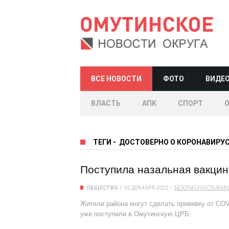
ВСЕ НОВОСТИ
ФОТО
ВИДЕ
ВЛАСТЬ
АПК
СПОРТ
ТЕГИ
-
ДОСТОВЕРНО О КОРОНАВИРУ
Поступила назальная вакцин
ОБЩЕСТВО
02 ДЕКАБРЯ 2022
БЕЗОПАСНОСТЬ
ВАК
Жители района могут сделать прививку от COV
уже поступили в Омутинскую ЦРБ.