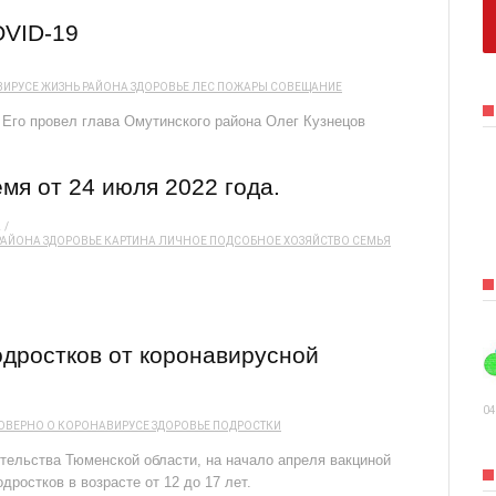
OVID-19
ВИРУСЕ
ЖИЗНЬ РАЙОНА
ЗДОРОВЬЕ
ЛЕС
ПОЖАРЫ
СОВЕЩАНИЕ
 Его провел глава Омутинского района Олег Кузнецов
мя от 24 июля 2022 года.
2
РАЙОНА
ЗДОРОВЬЕ
КАРТИНА
ЛИЧНОЕ ПОДСОБНОЕ ХОЗЯЙСТВО
СЕМЬЯ
дростков от коронавирусной
04
ОВЕРНО О КОРОНАВИРУСЕ
ЗДОРОВЬЕ
ПОДРОСТКИ
ельства Тюменской области, на начало апреля вакциной
дростков в возрасте от 12 до 17 лет.