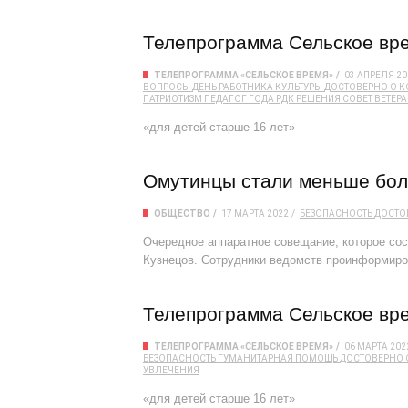
Телепрограмма Сельское вре
ТЕЛЕПРОГРАММА «СЕЛЬСКОЕ ВРЕМЯ»
03 АПРЕЛЯ 20
ВОПРОСЫ
ДЕНЬ РАБОТНИКА КУЛЬТУРЫ
ДОСТОВЕРНО О 
ПАТРИОТИЗМ
ПЕДАГОГ ГОДА
РДК
РЕШЕНИЯ
СОВЕТ ВЕТЕР
«для детей старше 16 лет»
Омутинцы стали меньше бол
ОБЩЕСТВО
17 МАРТА 2022
БЕЗОПАСНОСТЬ
ДОСТО
Очередное аппаратное совещание, которое сос
Кузнецов. Сотрудники ведомств проинформиров
Телепрограмма Сельское вре
ТЕЛЕПРОГРАММА «СЕЛЬСКОЕ ВРЕМЯ»
06 МАРТА 202
БЕЗОПАСНОСТЬ
ГУМАНИТАРНАЯ ПОМОЩЬ
ДОСТОВЕРНО 
УВЛЕЧЕНИЯ
«для детей старше 16 лет»