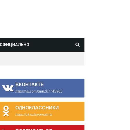
ОФИЦИАЛЬНО
ВКОНТАКТЕ
https://vk.com/club107745965
ОДНОКЛАССНИКИ
https://ok.ru/myomutints