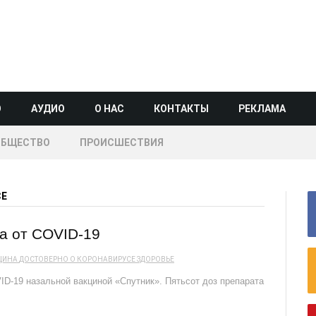
О
АУДИО
О НАС
КОНТАКТЫ
РЕКЛАМА
ОБЩЕСТВО
ПРОИСШЕСТВИЯ
СЕ
а от COVID-19
ЦИНА
ДОСТОВЕРНО О КОРОНАВИРУСЕ
ЗДОРОВЬЕ
ID-19 назальной вакциной «Спутник». Пятьсот доз препарата