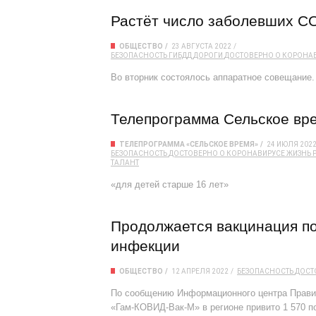
Растёт число заболевших C
ОБЩЕСТВО
23 АВГУСТА 2022
БЕЗОПАСНОСТЬ
ГИБДД
ДОРОГИ
ДОСТОВЕРНО О КОРОНА
Во вторник состоялось аппаратное совещание.
Телепрограмма Сельское вре
ТЕЛЕПРОГРАММА «СЕЛЬСКОЕ ВРЕМЯ»
24 ИЮЛЯ 202
БЕЗОПАСНОСТЬ
ДОСТОВЕРНО О КОРОНАВИРУСЕ
ЖИЗНЬ 
ТАЛАНТ
«для детей старше 16 лет»
Продолжается вакцинация по
инфекции
ОБЩЕСТВО
12 АПРЕЛЯ 2022
БЕЗОПАСНОСТЬ
ДОСТ
По сообщению Информационного центра Правит
«Гам-КОВИД-Вак-М» в регионе привито 1 570 по