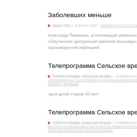
Заболевших меньше
ОБЩЕСТВО
01 МАРТА 2022
БЕЗОПАСНОСТЬ
ДОСТО
Александр Помешкин, исполняющий обязанно
«Омутинская центральная районная больница»,
коронавирусной инфекцией.
Телепрограмма Сельское вре
ТЕЛЕПРОГРАММА «СЕЛЬСКОЕ ВРЕМЯ»
24 ФЕВРАЛЯ 2
АПК
БЕЗОПАСНОСТЬ
ДОСТОВЕРНО О КОРОНАВИРУСЕ
ЗД
ТЕХНИКА
ТРАДИЦИИ
«для детей старше 16 лет»
Телепрограмма Сельское вре
ТЕЛЕПРОГРАММА «СЕЛЬСКОЕ ВРЕМЯ»
20 ФЕВРАЛЯ 2
БЕЗОПАСНОСТЬ
ВАКЦИНАЦИЯ
ВОПРОСЫ
ГИБДД
ДОРОГИ
РЕШЕНИЯ
ТЮМЕНСКАЯ ОБЛАСТНАЯ ДУМА