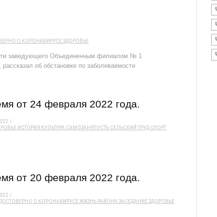
ВЕРНО О КОРОНАВИРУСЕ
ЗДОРОВЬЕ
сти заведующего Объединенным филиалом № 1
 рассказал об обстановке по заболеваемости
мя от 24 февраля 2022 года.
022
ОРОВЬЕ
ИСТОРИЯ
КУЛЬТУРА
САМОЗАНЯТОСТЬ
СЕЛЬСКИЙ ТРУД
СПОРТ
мя от 20 февраля 2022 года.
022
ДОСТОВЕРНО О КОРОНАВИРУСЕ
ЖИЗНЬ РАЙОНА
ЗАСЕДАНИЕ
ЗДОРОВЬЕ