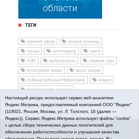
ТЕГИ
прямой эфир
скорая помощь
танцы
антитеррор
такси
АЭС
мобильность
первый снег
культурная жизнь
кросс нации
#18марта#СвоихНеБросаем
мороз
безопасность на воде
Настоящий ресурс использует сервис веб-аналитики
комната боевой слава
решения
Яндекс.Метрика, предоставляемый компанией ООО "Яндекс"
(119021, Россия, Москва, ул. Л. Толстого, 16 (далее —
Яндекс)). Сервис Яндекс.Метрика использует файлы "cookie"
с целью сбора технических данных посетителей для
16+
© 2015-2026 Сетевое издание «Омутинское».
обеспечения работоспособности и улучшения качества
Регистрационный номер СМИ Эл № ФС77-65144 от 28
обслуживания. Продолжая использовать ресурс, Вы
марта 2016 г., выданное Федеральной службой по надзору