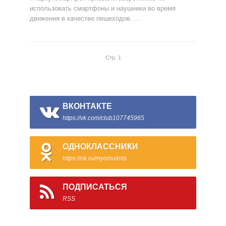
использовать смартфоны и наушники во время
движения в качестве пешеходов. …
Стр. 1
ВКОНТАКТЕ
https://vk.com/club107745965
ОДНОКЛАССНИКИ
https://ok.ru/myomutints
ПОДПИСАТЬСЯ
RSS