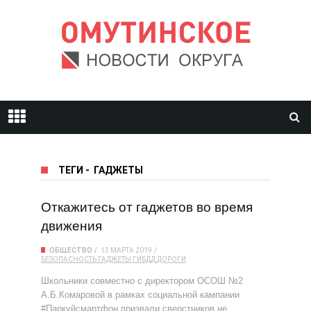
ТЕГИ
-
ГАДЖЕТЫ
Откажитесь от гаджетов во время
движения
ОБЩЕСТВО
13 МАРТА 2019
БЕЗОПАСНОСТЬ
ГАДЖЕТЫ
ГИБДД
ДОРОГИ
Школьники совместно с директором ОСОШ №2
А.Б.Комаровой в рамках социальной кампании
#Паркуйсмартфон призвали сверстников не