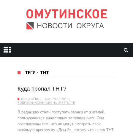
ТЕГИ
-
ТНТ
Куда пропал ТНТ?
ОБЩЕСТВО
16 АВГУСТА 2016
ВОПРОСЫ
ЖИЗНЬ РАЙОНА
ОТВЕТЫ
ТНТ
В редакцию стали поступать звонки от жителей,
пользующихся аналоговым телевидением. Они
обеспокоены тем, что не могут смотреть свою
любимую программу «Дом-2», потому что канал ТНТ