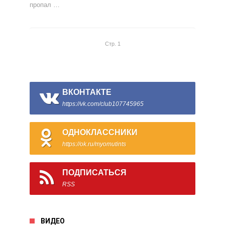
пропал …
Стр. 1
ВКОНТАКТЕ
https://vk.com/club107745965
ОДНОКЛАССНИКИ
https://ok.ru/myomutints
ПОДПИСАТЬСЯ
RSS
ВИДЕО