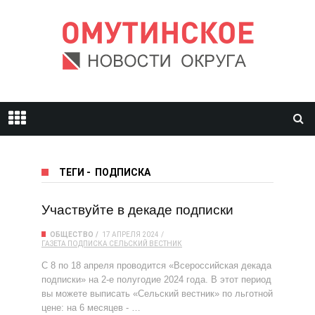
ТЕГИ
-
ПОДПИСКА
Участвуйте в декаде подписки
ОБЩЕСТВО
17 АПРЕЛЯ 2024
ГАЗЕТА
ПОДПИСКА
СЕЛЬСКИЙ ВЕСТНИК
С 8 по 18 апреля проводится «Всероссийская декада
подписки» на 2-е полугодие 2024 года. В этот период
вы можете выписать «Сельский вестник» по льготной
цене: на 6 месяцев - …