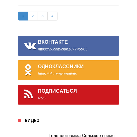
1
2
3
4
ВКОНТАКТЕ
https://vk.com/club107745965
ОДНОКЛАССНИКИ
https://ok.ru/myomutints
ПОДПИСАТЬСЯ
RSS
ВИДЕО
Телепрограмма Сельское время