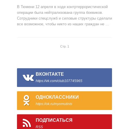
В Тюмени 12 апреля в ходе контртеррористической
операции была нейтрализована группа боевиков.
Сотрудники спецслужб и силовые структуры сделали
все возможное, чтобы никто из наших граждан не …
Стр. 1
ВКОНТАКТЕ
https://vk.com/club107745965
ОДНОКЛАССНИКИ
https://ok.ru/myomutints
ПОДПИСАТЬСЯ
RSS