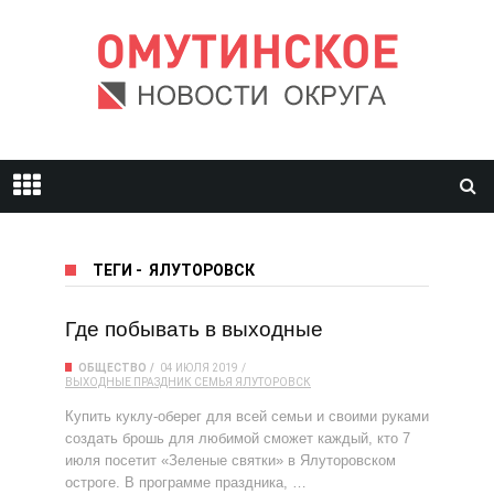
ТЕГИ
-
ЯЛУТОРОВСК
Где побывать в выходные
ОБЩЕСТВО
04 ИЮЛЯ 2019
ВЫХОДНЫЕ
ПРАЗДНИК
СЕМЬЯ
ЯЛУТОРОВСК
Купить куклу-оберег для всей семьи и своими руками
создать брошь для любимой сможет каждый, кто 7
июля посетит «Зеленые святки» в Ялуторовском
остроге. В программе праздника, …