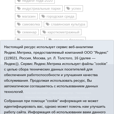
педагог года-2020
индустриальные парки
успех
магазин
городская среда
самоволка
славянская культура
семинар
кароткометражный
комсомолец
своих не бросаем
Настоящий ресурс использует сервис веб-аналитики
тарифы
Яндекс.Метрика, предоставляемый компанией ООО "Яндекс"
(119021, Россия, Москва, ул. Л. Толстого, 16 (далее —
Яндекс)). Сервис Яндекс.Метрика использует файлы "cookie"
с целью сбора технических данных посетителей для
16+
© 2015-2026 Сетевое издание «Омутинское».
обеспечения работоспособности и улучшения качества
Регистрационный номер СМИ Эл № ФС77-65144 от 28
обслуживания. Продолжая использовать ресурс, Вы
марта 2016 г., выданное Федеральной службой по надзору
в сфере связи, информационных технологий и массовых
автоматически соглашаетесь с использованием данных
коммуникаций (Роскомнадзор). Учредитель: АНО "ИИЦ
технологий.
"Сельский вестник", главный редактор - Никонорова
Марина Николаевна. Все права защищены © При
Собранная при помощи "cookie" информация не может
использовании материалов ссылка обязательна.
идентифицировать вас, однако может помочь нам улучшить
Адрес редакции: 627070, Тюменская область, Омутинский
район, с. Омутинское, ул. Советская, 151
работу сайта. Информация об использовании вами данного