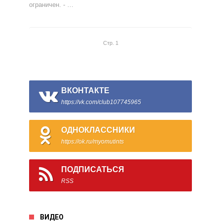
ограничен. - …
Стр. 1
ВКОНТАКТЕ
https://vk.com/club107745965
ОДНОКЛАССНИКИ
https://ok.ru/myomutints
ПОДПИСАТЬСЯ
RSS
ВИДЕО