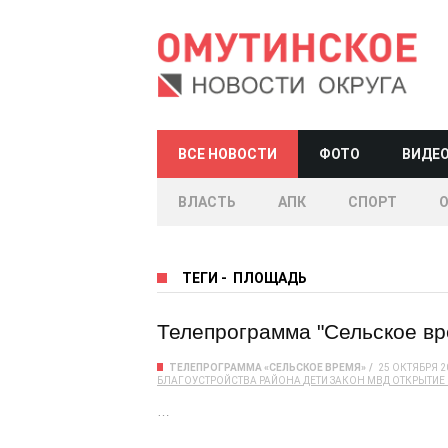
ВСЕ НОВОСТИ
ФОТО
ВИДЕ
ВЛАСТЬ
АПК
СПОРТ
ТЕГИ
-
ПЛОЩАДЬ
Телепрограмма "Сельское вре
ТЕЛЕПРОГРАММА «СЕЛЬСКОЕ ВРЕМЯ»
25 ОКТЯБРЯ 2
БЛАГОУСТРОЙСТВА РАЙОНА
ДЕТИ
ЗАКОН
МВД
ОТКРЫТИЕ
…