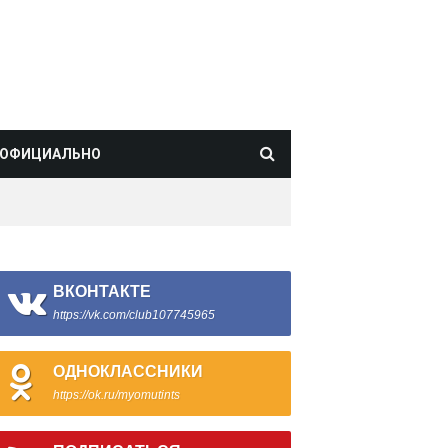
ОФИЦИАЛЬНО
ВКОНТАКТЕ
https://vk.com/club107745965
ОДНОКЛАССНИКИ
https://ok.ru/myomutints