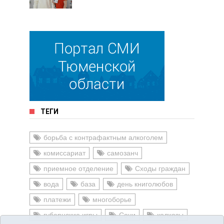
ТЕГИ
борьба с контрафактным алкоголем
комиссариат
самозанч
приемное отделение
Сходы граждан
вода
база
день книголюбов
платежи
многоборье
губернские игры
Сочи
колхозы