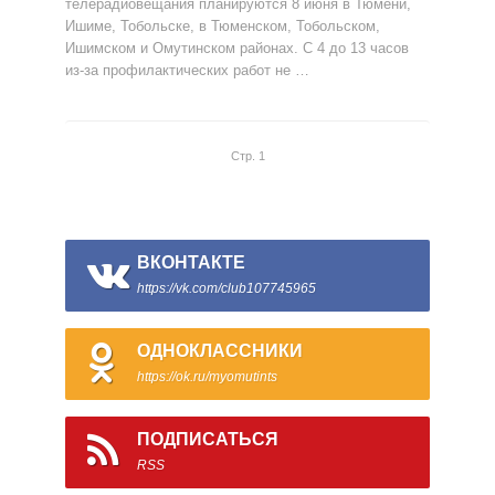
телерадиовещания планируются 8 июня в Тюмени,
Ишиме, Тобольске, в Тюменском, Тобольском,
Ишимском и Омутинском районах. С 4 до 13 часов
из-за профилактических работ не …
Стр. 1
ВКОНТАКТЕ
https://vk.com/club107745965
ОДНОКЛАССНИКИ
https://ok.ru/myomutints
ПОДПИСАТЬСЯ
RSS