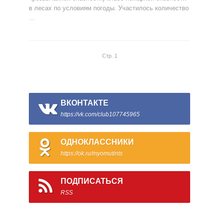
в лесах по условиям погоды. Участилось количество
…
Стр. 1
ВКОНТАКТЕ
https://vk.com/club107745965
ОДНОКЛАССНИКИ
https://ok.ru/myomutints
ПОДПИСАТЬСЯ
RSS