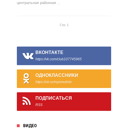
центральная районная …
Стр. 1
ВКОНТАКТЕ
https://vk.com/club107745965
ОДНОКЛАССНИКИ
https://ok.ru/myomutints
ПОДПИСАТЬСЯ
RSS
ВИДЕО