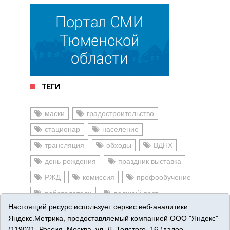
ТЕГИ
маски
градостроительство
стационар
население
трансляция
обходы
ВДНХ
день рождения
праздник выставка
РЖД
комиссия
профообучение
работодатели
великий пост
Настоящий ресурс использует сервис веб-аналитики
купели
Яндекс.Метрика, предоставляемый компанией ООО "Яндекс"
(119021, Россия, Москва, ул. Л. Толстого, 16 (далее —