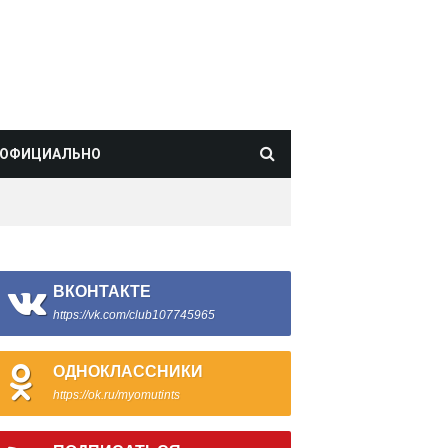
ОФИЦИАЛЬНО
ВКОНТАКТЕ
https://vk.com/club107745965
ОДНОКЛАССНИКИ
https://ok.ru/myomutints