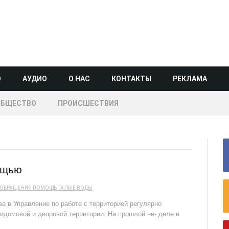
О
АУДИО
О НАС
КОНТАКТЫ
РЕКЛАМА
ОБЩЕСТВО
ПРОИСШЕСТВИЯ
ощью
ОБРАЩЕНИЯ
ПОМОЩЬ
ТАЛЫЕ ВОДЫ
а в Управление по работе с территорией регулярно
ридомовой и дворовой территории. На прошлой не- деле в