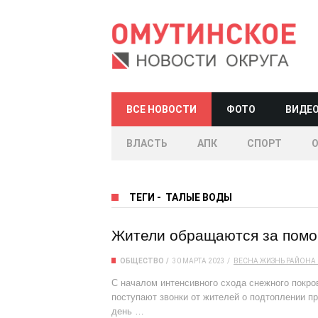
ВСЕ НОВОСТИ
ФОТО
ВИДЕ
ВЛАСТЬ
АПК
СПОРТ
ТЕГИ
-
ТАЛЫЕ ВОДЫ
Жители обращаются за пом
ОБЩЕСТВО
30 МАРТА 2023
ВЕСНА
ЖИЗНЬ РАЙОНА
С началом интенсивного схода снежного покров
поступают звонки от жителей о подтоплении п
день …