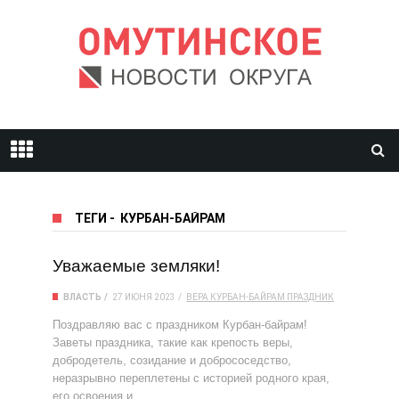
ТЕГИ
-
КУРБАН-БАЙРАМ
Уважаемые земляки!
ВЛАСТЬ
27 ИЮНЯ 2023
ВЕРА
КУРБАН-БАЙРАМ
ПРАЗДНИК
Поздравляю вас с праздником Курбан-байрам!
Заветы праздника, такие как крепость веры,
добродетель, созидание и добрососедство,
неразрывно переплетены с историей родного края,
его освоения и …