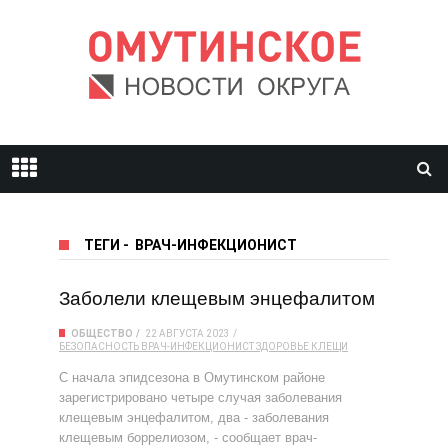
ТЕГИ
-
ВРАЧ-ИНФЕКЦИОНИСТ
Заболели клещевым энцефалитом
ОБЩЕСТВО
22 АВГУСТА 2023
БЕЗОПАСНОСТЬ
ВРАЧ-ИНФЕКЦИОНИСТ
ЗДОРОВЬЕ
КЛЕЩИ
С начала эпидсезона в Омутинском районе
зарегистрировано четыре случая заболевания
клещевым энцефалитом, два - заболевания
клещевым боррелиозом, - сообщает врач-