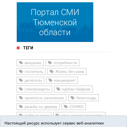
ТЕГИ
вещание
потребности
госпиталь
Жизнь без рака
делегаты
канцмаркет
спектрокарты
курбан-байрам
занятость население
биоотходы
резьба по дереву
СОНКО
добрые дела
день героев отечества
Настоящий ресурс использует сервис веб-аналитики
работники