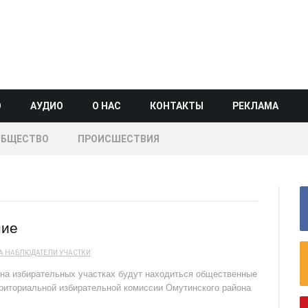
О
АУДИО
О НАС
КОНТАКТЫ
РЕКЛАМА
ОБЩЕСТВО
ПРОИСШЕСТВИЯ
ние
А
НАБЛЮДАТЕЛИ
УЧАСТКИ
 на избирательных участках будут находиться общественные
риториальной избирательной комиссии Омутинского района