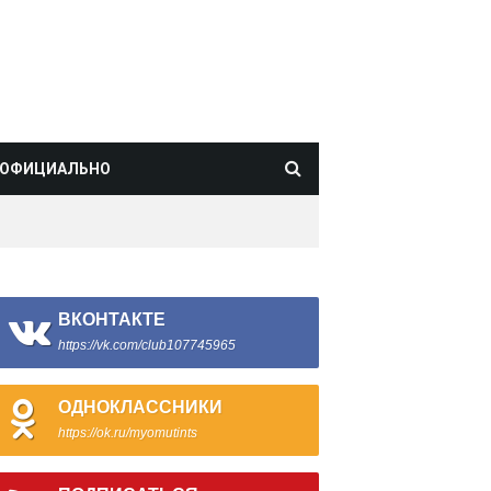
ОФИЦИАЛЬНО
ВКОНТАКТЕ
https://vk.com/club107745965
ОДНОКЛАССНИКИ
https://ok.ru/myomutints