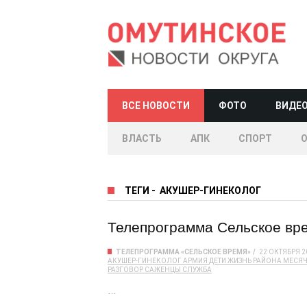
ВСЕ НОВОСТИ
ФОТО
ВИДЕ
ВЛАСТЬ
АПК
СПОРТ
ТЕГИ
-
АКУШЕР-ГИНЕКОЛОГ
Телепрограмма Сельское врем
ТЕЛЕПРОГРАММА «СЕЛЬСКОЕ ВРЕМЯ»
22 ОКТЯБРЯ 2
АКУШЕР-ГИНЕКОЛОГ
АРМИЯ
ДЕТИ
ЖИЗНЬ РАЙОНА
МЕСЯ
РАЗГОВОР
САЖЕНЦЫ
СЛУЖБА
…