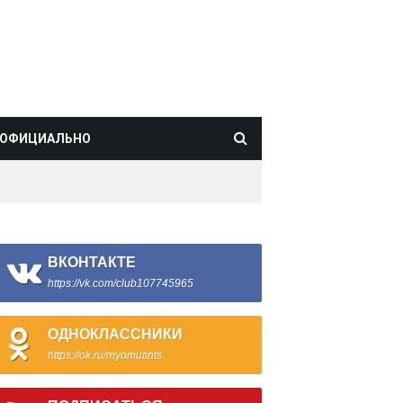
ОФИЦИАЛЬНО
ВКОНТАКТЕ
https://vk.com/club107745965
ОДНОКЛАССНИКИ
https://ok.ru/myomutints