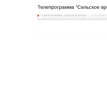
Телепрограмма "Сельское вре
ТЕЛЕПРОГРАММА «СЕЛЬСКОЕ ВРЕМЯ»
16 СЕНТЯБРЯ 
ВАКЦИНАЦИЯ
ВЕТЕРАНЫ
ВОВ
ВРУЧЕНИЕ ПАСПОРТОВ
ДЕП
…