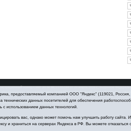
гистрационный номер СМИ Эл № ФС77-65144 от 28 марта 2016 г., выданное Федеральн
(Роскомнадзор). Учредитель: АНО "ИИЦ "Сельский вестник", главный редактор - Ник
ика, предоставляемый компанией ООО "Яндекс" (119021, Россия, Мо
ра технических данных посетителей для обеспечения работоспособ
 район, с. Омутинское, ул. Советская, 151
ь с использованием данных технологий.
u, тел.: 8(34544)3-16-73
цировать вас, однако может помочь нам улучшить работу сайта. 
ксу и храниться на серверах Яндекса в РФ. Вы можете отказаться о