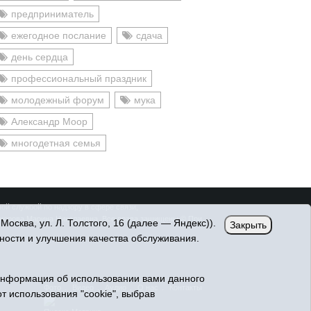
предприниматель
ежегодное послание
сдача
день сердца
профессиональный праздник
молодежный форум
мука
Александр Моор
многодетная семья
ой службой по надзору в сфере связи,
онорова Марина Николаевна. Все права защищены © При
сква, ул. Л. Толстого, 16 (далее — Яндекс)).
Закрыть
ности и улучшения качества обслуживания.
Информация об использовании вами данного
Фото
Видео
Аудио
О нас
Контакты
т использования "cookie", выбрав