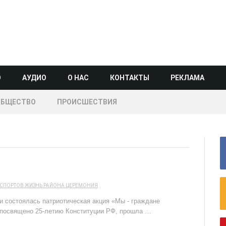
О
АУДИО
О НАС
КОНТАКТЫ
РЕКЛАМА
ОБЩЕСТВО
ПРОИСШЕСТВИЯ
АСПОРТОВ
ЖИЗНЬ РАЙОНА
ЦЕРЕМОНИЯ
и состоялась патриотическая акция «Мы - граждане
о посвящено 25-летию Конституции РФ, прошла …