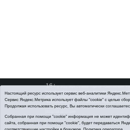
16+
© 2015-2026 Сетевое издание «Омутинское». Ре
информационных технологий и массовых коммуникаций 
Настоящий ресурс использует сервис веб-аналитики Яндекс.Метр
использовании материалов ссылка обязательна.
Сервис Яндекс.Метрика использует файлы "cookie" с целью сбо
Адрес редакции: 627070, Тюменская область, Омутинский
Продолжая использовать ресурс, Вы автоматически соглашаетес
Адрес электронной почты редакции: selvest151@yandex.r
Политика оператора
Собранная при помощи "cookie" информация не может идентифи
сайта, собранная при помощи "cookie", будет передаваться Янде
соответствующие настройки в браузере.
Политика оператора