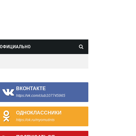
ОФИЦИАЛЬНО
ВКОНТАКТЕ
https://vk.com/club107745965
ОДНОКЛАССНИКИ
https://ok.ru/myomutints