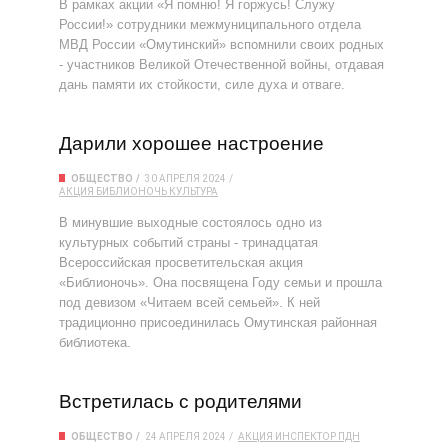
В рамках акции «Я помню! Я горжусь! Служу
России!» сотрудники межмуниципального отдела
МВД России «Омутинский» вспомнили своих родных
- участников Великой Отечественной войны, отдавая
дань памяти их стойкости, силе духа и отваге.
Дарили хорошее настроение
ОБЩЕСТВО
30 АПРЕЛЯ 2024
АКЦИЯ
БИБЛИОНОЧЬ
КУЛЬТУРА
В минувшие выходные состоялось одно из
культурных событий страны - тринадцатая
Всероссийская просветительская акция
«Библионочь». Она посвящена Году семьи и прошла
под девизом «Читаем всей семьей». К ней
традиционно присоединилась Омутинская районная
библиотека.
Встретилась с родителями
ОБЩЕСТВО
24 АПРЕЛЯ 2024
АКЦИЯ
ИНСПЕКТОР
ПДН