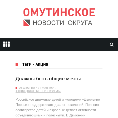
ТЕГИ
-
АКЦИЯ
Должны быть общие мечты
ОБЩЕСТВО
31 МАЯ 2024
АКЦИЯ
ДВИЖЕНИЕ ПЕРВЫХ
СЕМЬЯ
Российское движение детей и молодежи «Движение
Первых» поддерживает диалог поколений. Принцип
соавторства детей и взрослых делает активности
объединяющими и полезными. В Движении