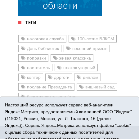
ТЕГИ
налоговая служба
100-летие ВЛКСМ
День библиотек
весенний призыв
поправки
живая классика
настоятель
платок узорный
коптер
доргоги
диплом
послание Президента
вишневый сад
благотворительная ёлка
Настоящий ресурс использует сервис веб-аналитики
избирательный участок
Яндекс.Метрика, предоставляемый компанией ООО "Яндекс"
(119021, Россия, Москва, ул. Л. Толстого, 16 (далее —
Яндекс)). Сервис Яндекс.Метрика использует файлы "cookie"
с целью сбора технических данных посетителей для
16+
© 2015-2026 Сетевое издание «Омутинское».