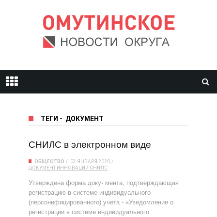
ТЕГИ
-
ДОКУМЕНТ
СНИЛС в электронном виде
ОБЩЕСТВО
03 ЯНВАРЯ 2020
ДОКУМЕНТ
ИННОВАЦИИ
СНИЛС
Утверждена форма доку- мента, подтверждающая
регистрацию в системе индивидуального
(персонифицированного) учета - «Уведомление о
регистрации в системе индивидуального