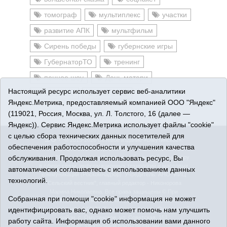
томограф
мультиплекс
участки
развитие АПК
мультфильм
Сирень победы
губернские игры
ГубернаторТО
тренинг
пенное шоу
День матери
Настоящий ресурс использует сервис веб-аналитики
здоровье
давление
Яндекс.Метрика, предоставляемый компанией ООО "Яндекс"
(119021, Россия, Москва, ул. Л. Толстого, 16 (далее —
Яндекс)). Сервис Яндекс.Метрика использует файлы "cookie"
с целью сбора технических данных посетителей для
16+
© 2015-2026 Сетевое издание «Омутинское».
обеспечения работоспособности и улучшения качества
Регистрационный номер СМИ Эл № ФС77-65144 от 28
обслуживания. Продолжая использовать ресурс, Вы
марта 2016 г., выданное Федеральной службой по надзору
в сфере связи, информационных технологий и массовых
автоматически соглашаетесь с использованием данных
коммуникаций (Роскомнадзор). Учредитель: АНО "ИИЦ
технологий.
"Сельский вестник", главный редактор - Никонорова
Марина Николаевна. Все права защищены © При
Собранная при помощи "cookie" информация не может
использовании материалов ссылка обязательна.
идентифицировать вас, однако может помочь нам улучшить
Адрес редакции: 627070, Тюменская область, Омутинский
район, с. Омутинское, ул. Советская, 151
работу сайта. Информация об использовании вами данного
Адрес электронной почты редакции: